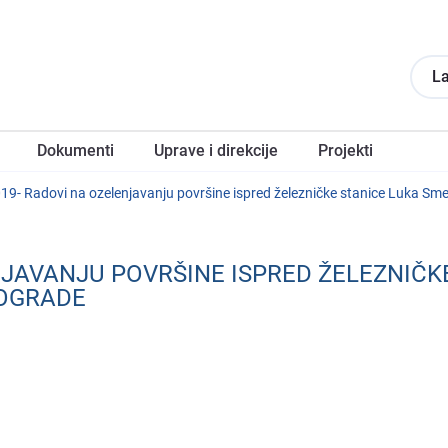
La
Dokumеnti
Upravе i direkcije
Projеkti
9- Radovi na ozеlеnjavanju površinе isprеd žеlеzničkе stanicе Luka Smе
NJAVANJU POVRŠINЕ ISPRЕD ŽЕLЕZNIČK
 OGRADЕ