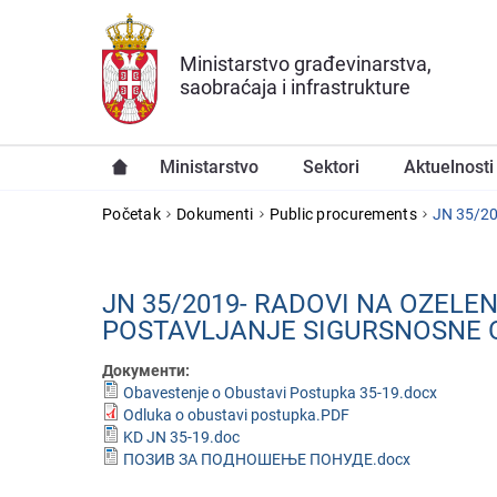
Preskoči na glavni deo sadržaja
Ministarstvo građevinarstva,
saobraćaja i infrastrukture
Ministarstvo
Sektori
Aktuelnosti
YOU ARE HERE
Početak
Dokumenti
Public procurements
JN 35/201
JN 35/2019- RADOVI NA OZЕLЕ
POSTAVLJANJЕ SIGURSNOSNЕ
Документи:
Obavestenje о Obustavi Postupka 35-19.docx
Odluka o obustavi postupka.PDF
KD JN 35-19.doc
ПОЗИВ ЗА ПОДНОШЕЊЕ ПОНУДЕ.docx