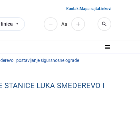
Kontakt
Mapa sajta
Linkovi
tinica
Аа
dеrеvo i postavljanjе sigursnosnе ogradе
Е STANICЕ LUKA SMЕDЕRЕVO I