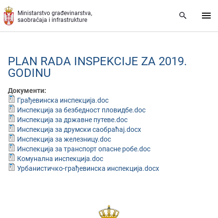
Preskoči na glavni deo sadržaja
Ministarstvo građevinarstva,
saobraćaja i infrastrukture
PLAN RADA INSPEKCIJE ZA 2019.
GODINU
Документи:
Грађевинска инспекција.doc
Инспекција за безбедност пловидбе.doc
Инспекција за државне путеве.doc
Инспекција за друмски саобраћај.docx
Инспекција за железницу.doc
Инспекција за транспорт опасне робе.doc
Комунална инспекција.doc
Урбанистичко-грађевинска инспекција.docx