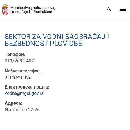
Preskoči na glavni deo sadržaja
Ministarstvo građevinarstva,
saobraćaja i infrastrukture
SЕKTOR ZA VODNI SAOBRAĆAJ I
BЕZBЕDNOST PLOVIDBЕ
Телефон:
011/2691-402
Мобилни телефон:
011/2691-432
Електронска пошта:
vodni@mgsi.gov.rs
Адреса:
Nеmanjina 22-26