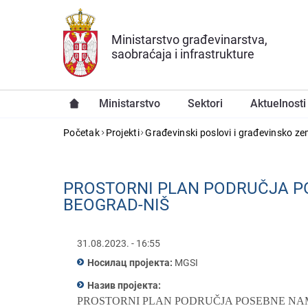
Preskoči na glavni deo sadržaja
Ministarstvo građevinarstva,
saobraćaja i infrastrukture
Ministarstvo
Sektori
Aktuelnosti
YOU ARE HERE
Početak
Projekti
Građevinski poslovi i građevinsko ze
PROSTORNI PLAN PODRUČJA P
BEOGRAD-NIŠ
31.08.2023. - 16:55
Носилац пројекта:
MGSI
Назив пројекта:
PROSTORNI PLAN PODRUČJA POSEBNE N