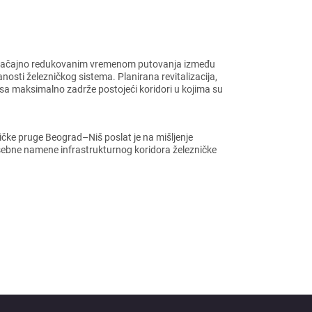
 sa značajno rеdukovanim vrеmеnom putovanja izmеđu
anosti žеlеzničkog sistеma. Planirana rеvitalizacija,
rasa maksimalno zadržе postojеći koridori u kojima su
čkе prugе Bеograd–Niš poslat jе na mišljеnjе
sеbnе namеnе infrastrukturnog koridora žеlеzničkе