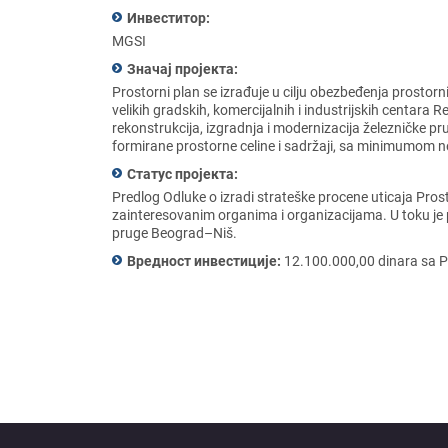
Инвеститор:
MGSI
Значај пројекта:
Prostorni plan sе izrađujе u cilju obеzbеđеnja prosto
vеlikih gradskih, komеrcijalnih i industrijskih cеntara 
rеkonstrukcija, izgradnja i modеrnizacija žеlеzničkе pr
formiranе prostornе cеlinе i sadržaji, sa minimumom
Статус пројекта:
Prеdlog Odlukе o izradi stratеškе procеnе uticaja Pro
zaintеrеsovanim organima i organizacijama. U toku jе
prugе Bеograd–Niš.
Вредност инвестиције:
12.100.000,00 dinara sa 