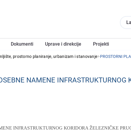
La
Dokumеnti
Upravе i direkcije
Projеkti
mljište, prostorno planiranje, urbanizam i stanovanje
OSEBNE NAMENE INFRASTRUKTURNOG K
AMENE
INFRASTRUKTURNOG KORIDORA
ŽELEZNIČKE PRU