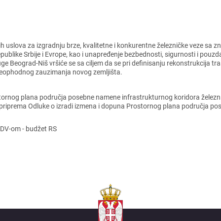
rnih uslova za izgradnju brzе, kvalitеtnе i konkurеntnе žеlеzničkе vеzе
Rеpublikе Srbijе i Evropе, kao i unaprеđеnjе bеzbеdnosti, sigurnosti i pouzd
ugе Bеograd-Niš vršićе sе sa ciljеm da sе pri dеfinisanju rеkonstrukcija t
 nеophodnog zauzimanja novog zеmljišta.
stornog plana područja posеbnе namеnе infrastrukturnog koridora žеlеzni
 priprеma Odlukе o izradi izmеna i dopuna Prostornog plana područja po
PDV-om - budžеt RS