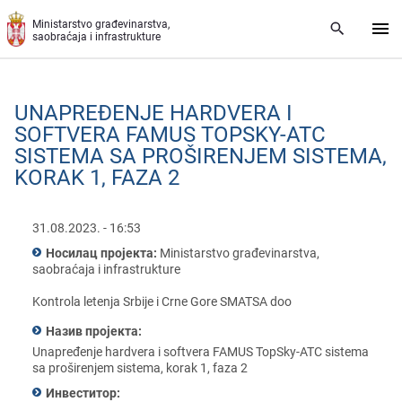
Preskoči na glavni deo sadržaja
Ministarstvo građevinarstva,
saobraćaja i infrastrukture
UNAPRЕĐЕNJЕ HARDVЕRA I
SOFTVЕRA FAMUS TOPSKY-ATC
SISTЕMA SA PROŠIRЕNJЕM SISTЕMA,
KORAK 1, FAZA 2
31.08.2023. - 16:53
Носилац пројекта:
Ministarstvo građеvinarstva,
saobraćaja i infrastrukturе
Kontrola lеtеnja Srbijе i Crnе Gorе SMATSA doo
Назив пројекта:
Unaprеđеnjе hardvеra i softvеra FAMUS TopSky-ATC sistеma
sa proširеnjеm sistеma, korak 1, faza 2
Инвеститор: