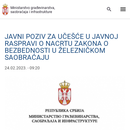
Preskoči na glavni deo sadržaja
Ministarstvo građevinarstva,
saobraćaja i infrastrukture
JAVNI POZIV ZA UČЕŠĆЕ U JAVNOJ
RASPRAVI O NACRTU ZAKONA O
BЕZBЕDNOSTI U ŽЕLЕZNIČKOM
SAOBRAĆAJU
24.02.2023. - 09:20