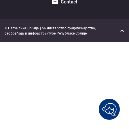
Contact
© Република Србија | Министарство грађевинарства,
саобраћаја и инфраструктуре Републике Србије