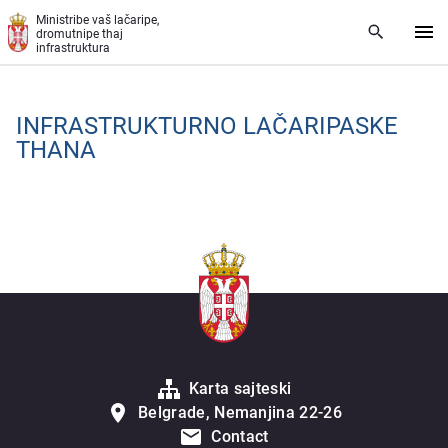
Skip to main content
Ministribe vaš lačaripe,
dromutnipe thaj
infrastruktura
INFRASTRUKTURNO LAČARIPASKE
THANA
Karta sajteski
Belgrade, Nemanjina 22-26
Contact