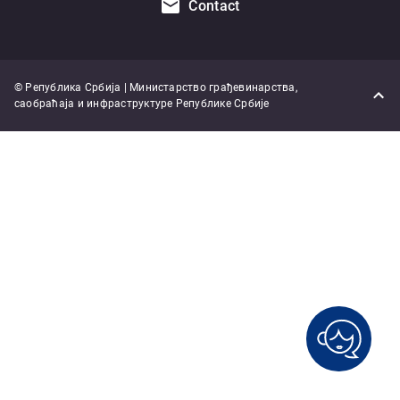
Contact
© Република Србија | Министарство грађевинарства,
саобраћаја и инфраструктуре Републике Србије