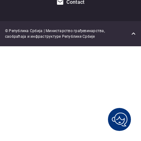
Contact
© Република Србија | Министарство грађевинарства,
саобраћаја и инфраструктуре Републике Србије