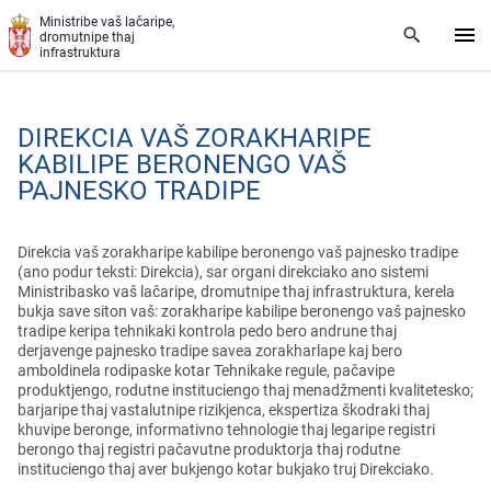
Skip to main content
Ministribe vaš lačaripe,
dromutnipe thaj
infrastruktura
DIREKCIA VAŠ ZORAKHARIPE
KABILIPE BERONENGO VAŠ
PAJNESKO TRADIPE
Direkcia vaš zorakharipe kabilipe beronengo vaš pajnesko tradipe
(ano podur teksti: Direkcia), sar organi direkciako ano sistemi
Ministribasko vaš lačaripe, dromutnipe thaj infrastruktura, kerela
bukja save siton vaš: zorakharipe kabilipe beronengo vaš pajnesko
tradipe keripa tehnikaki kontrola pedo bero andrune thaj
derjavenge pajnesko tradipe savea zorakharlape kaj bero
amboldinela rodipaske kotar Tehnikake regule, pačavipe
produktjengo, rodutne instituciengo thaj menadžmenti kvalitetesko;
barjaripe thaj vastalutnipe rizikjenca, ekspertiza škodraki thaj
khuvipe beronge, informativno tehnologie thaj legaripe registri
berongo thaj registri pačavutne produktorja thaj rodutne
instituciengo thaj aver bukjengo kotar bukjako truj Direkciako.