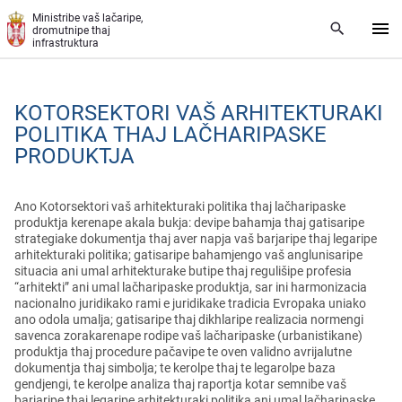
Skip to main content
Ministribe vaš lačaripe,
dromutnipe thaj
infrastruktura
KOTORSEKTORI VAŠ ARHITEKTURAKI
POLITIKA THAJ LAČHARIPASKE
PRODUKTJA
Ano Kotorsektori vaš arhitekturaki politika thaj lačharipaske
produktja kerenape akala bukja: devipe bahamja thaj gatisaripe
strategiake dokumentja thaj aver napja vaš barjaripe thaj legaripe
arhitekturaki politika; gatisaripe bahamjengo vaš anglunisaripe
situacia ani umal arhitekturake butipe thaj regulišipe profesia
“arhitekti” ani umal lačharipaske produktja, sar ini harmonizacia
nacionalno juridikako rami e juridikake tradicia Evropaka uniako
ano odola umalja; gatisaripe thaj dikhlaripe realizacia normengi
savenca zorakarenape rodipe vaš lačharipaske (urbanistikane)
produktja thaj procedure pačavipe te oven validno avrijalutne
dokumentja thaj simbolja; te kerolpe thaj te legarolpe baza
gendjengi, te kerolpe analiza thaj raportja kotar semnibe vaš
barjaripe thaj legaripe arhitekturaki politika ani umal lačharipaske