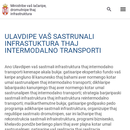
Skip to main content
Ministribe vaš lačaripe,
dromutnipe thaj
infrastruktura
ULAVDIPE VAŠ SASTRUNALI
INFRASTUKTURA THAJ
INTERMODALNO TRANSPORTI
Ano Ulavdipen vaš sastrnali infrastruktura thaj intermodalno
transporti kerenape akala bukja: gatisaripe ekspertsko fundo vaš
keripe angluno lil kanunesko thaj bahami aver normengo kotar
umal sastrunalipen thaj intermodalno transporti; dikhlaripe
labaripasko kanunjengo thaj aver normengo kotar umal
sastrunalipen thaj intermodalno transporti; strategia barjaripaski
sastrnali infrastruktura thaj infrastruktura reintermodalno
transporti; maškarthemutne bukja; gatisaripe gndipasko pedo
programja adikharipe sastrnali infrastruktura, organizuipe thaj
regulišipe sastrnalo dromutnipen, sar ini lačharipe thaj
rekonstrukcia sastrnali infrainstruktura, programi biznisesko,
khelavdo pondže beršengo plani thaj aver plajna kotar umal
sastrunalipen; gatisaripe vaš realizacia thaj realizacia