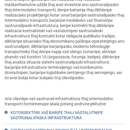
maškarthemutne udžile thaj aver investicie ano sastrunalipasko
thaj intermodalno transporti; devipe bahamja thaj dikhlaripe
realizaciako projektjengo kotar umal barjaripe sastrunalipasko thaj
intermodalno transporti; barjarpie modelesko vaš finansiripe
sastrunalipaski infrastruktura; keripe kontrekti thaj dikhlaripe
realizacia kontrakteski vaš vastalutnipen sastrunaleski
infrastruktura thaj kontrakti kotar obligacia publikako tradipe;
dikhlaripe situaciako thaj ekonomikano pašloipe operaterjengo ano
sastrunalipen; dikhlaripe barjaripasko moderno tehnologije
transportesko thaj devipe napja vaš olengo zumavipe; aktivipe
phando vaš Koridori 10 (organizacie, forumja, kedipe); dikhlaripe
thaj analiza situacia sistemi sastrunalipaski infrastruktura;
barjaripe infrastruktura terminaljengo vaš kombinuimo
dromutnipen; barjaripe logistikake centrjengo thaj servisjengo, sar
ini aver bukja kotar bukjako truj Ulavdipasko.
Ano Ulavdipe vaš sastrunali infrastruktura thaj intermodalno
transporti formirinenape akala potang andrune jekhutne:
KOTORSEKTORI VAŠ BARIPE THAJ VASTALUTNIPE
SASTRUNALIPASKA INFRASTRUKTURA