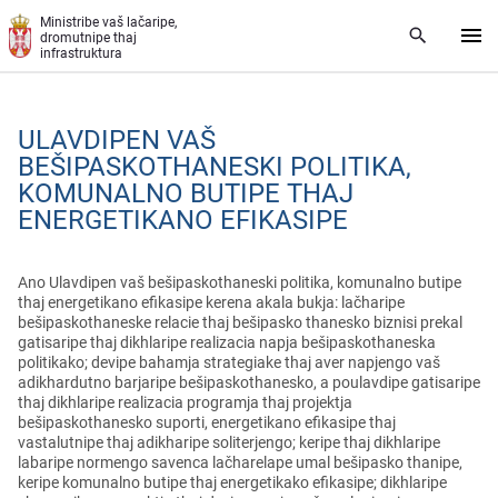
Skip to main content
Ministribe vaš lačaripe,
dromutnipe thaj
infrastruktura
ULAVDIPEN VAŠ
BEŠIPASKOTHANESKI POLITIKA,
KOMUNALNO BUTIPE THAJ
ENERGETIKANO EFIKASIPE
Ano Ulavdipen vaš bešipaskothaneski politika, komunalno butipe
thaj energetikano efikasipe kerena akala bukja: lačharipe
bešipaskothaneske relacie thaj bešipasko thanesko biznisi prekal
gatisaripe thaj dikhlaripe realizacia napja bešipaskothaneska
politikako; devipe bahamja strategiake thaj aver napjengo vaš
adikhardutno barjaripe bešipaskothanesko, a poulavdipe gatisaripe
thaj dikhlaripe realizacia programja thaj projektja
bešipaskothanesko suporti, energetikano efikasipe thaj
vastalutnipe thaj adikharipe soliterjengo; keripe thaj dikhlaripe
labaripe normengo savenca lačharelape umal bešipasko thanipe,
keripe komunalno butipe thaj energetikako efikasipe; dikhlaripe