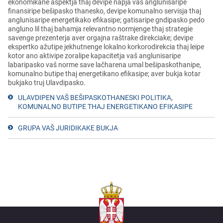
ekonomikane aspektja thaj devipe napja vaš anglunisaripe
finansiripe bešipasko thanesko, devipe komunalno servisja thaj
anglunisaripe energetikako efikasipe; gatisaripe gndipasko pedo
angluno lil thaj bahamja relevantno normjenge thaj strategie
savenge prezenterja aver orgajna raštrake direkciake; devipe
ekspertko ažutipe jekhutnenge lokalno korkorodirekcia thaj leipe
kotor ano aktivipe zoralipe kapacitetja vaš anglunisaripe
labaripasko vaš norme save lačharena umal bešipaskothanipe,
komunalno butipe thaj energetikano efikasipe; aver bukja kotar
bukjako truj Ulavdipasko.
ULAVDIPEN VAŠ BEŠIPASKOTHANESKI POLITIKA,
KOMUNALNO BUTIPE THAJ ENERGETIKANO EFIKASIPE
GRUPA VAŠ JURIDIKAKE BUKJA