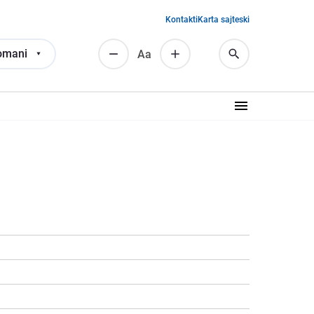
Kontakti
Karta sajteski
omani
Аа