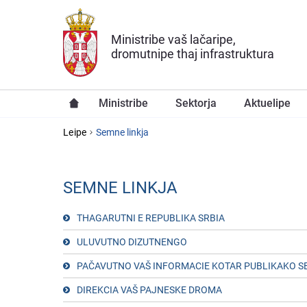
Skip to main content
Ministribe vaš lačaripe,
dromutnipe thaj infrastruktura
Ministribe
Sektorja
Aktuelipe
YOU ARE HERE
Leipe
Semne linkja
SEMNE LINKJA
THAGARUTNI E REPUBLIKA SRBIA
ULUVUTNO DIZUTNENGO
PAČAVUTNO VAŠ INFORMACIE KOTAR PUBLIKAKO S
DIREKCIA VAŠ PAJNESKE DROMA