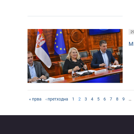
29
М
« прва
‹ претходна
1
2
3
4
5
6
7
8
9
…