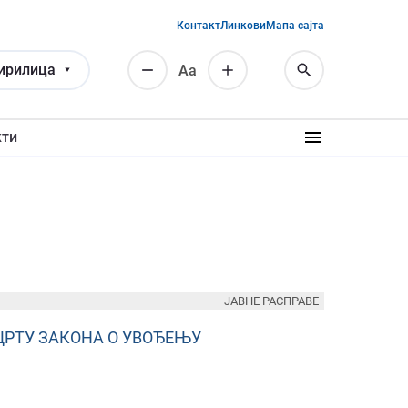
Контакт
Линкови
Мапа сајта
ирилица
Аа
кти
ЈАВНЕ РАСПРАВЕ
ЦРТУ ЗАКОНА О УВОЂЕЊУ