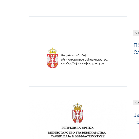
21
П
С
08
Ја
п