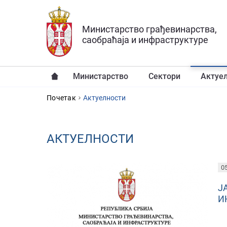
Прескочи на главни део садржаја
Министарство грађевинарства,
саобраћаја и инфраструктуре
Министарство
Сектори
Актуе
YOU ARE HERE
Почетак
Aктуелности
AКТУЕЛНОСТИ
PAGES
05
Ј
И