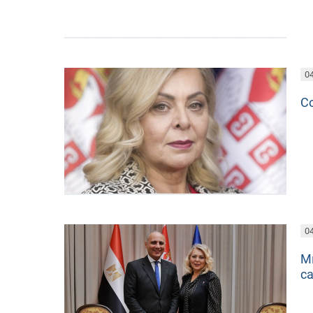
04
С
04
М
с