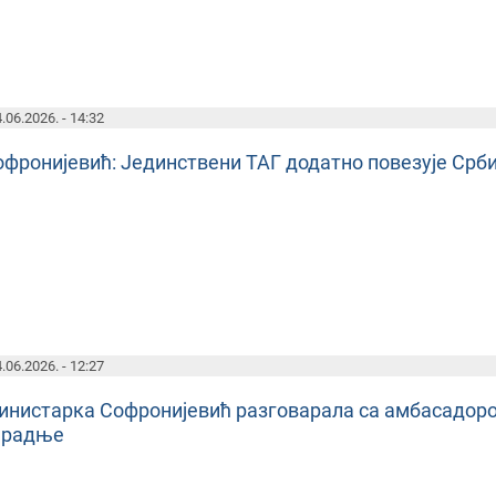
.06.2026. - 14:32
офронијевић: Јединствени ТАГ додатно повезује Срби
.06.2026. - 12:27
инистарка Софронијевић разговарала са амбасадоро
арадње