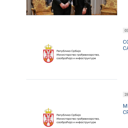
03
С
С
28
М
С