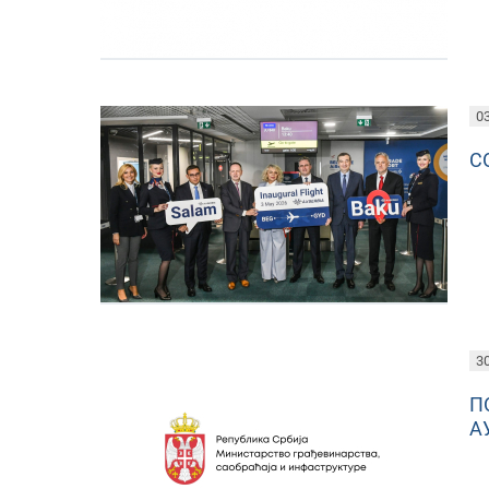
03
С
30
П
А