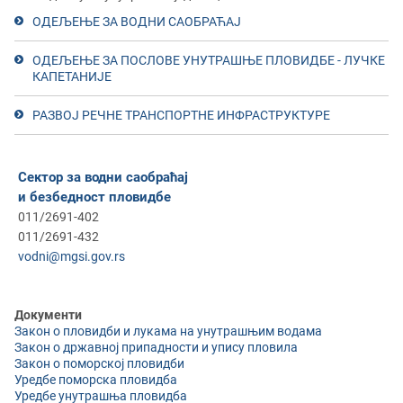
ОДЕЉЕЊЕ ЗА ВОДНИ САОБРАЋАЈ
ОДЕЉЕЊЕ ЗА ПОСЛОВЕ УНУТРАШЊЕ ПЛОВИДБЕ - ЛУЧКЕ
КАПЕТАНИЈЕ
РАЗВОЈ РЕЧНЕ ТРАНСПОРТНЕ ИНФРАСТРУКТУРЕ
Сектор за водни саобраћај
и безбедност пловидбе
011/2691-402
011/2691-432
vodni@mgsi.gov.rs
Документи
Зaкoн o плoвидби и лукaмa нa унутрaшњим вoдaмa
Зaкoн o држaвнoj припaднoсти и упису плoвилa
Зaкoн o пoмoрскoj плoвидби
Уредбе поморска пловидба
Уредбе унутрашња пловидба