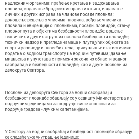
надлежним органима; праћење кретања и задржавања
пловила; издавање бродских исправа и књига, издавање
личних и других исправа за чланове посаде пловила;
доношење решења о уписима пловила, вођење уписника
пловила и евиденције о: пловилима, посади, пловидби, стању
пловног пута и објектима безбедности пловидбе; вршење
техничких и других стручних послова безбедности пловидбе;
технички надзор и прегледе чамаца и плутајућих објеката за
спорт и разоноду и пловећих тела; прикупљање статистичких
податка о водном транспорту на водним путевима; давање
мишљења и упутстава о примени закона из области водног
саобраћаја и безбедности пловидбе, као и други послови из
делокруга Сектора.
Послови из делокруга Сектора за водни саобраћај и
безбедност пловидбе обављају се у седишту Министарства и у
подручним јединицама за подручје више општина и за
подручје градова - лучким капетанијама
.
У Сектору за водни саобраћај и безбедност пловидбе образују
се следеће уже унутрашње јединице: