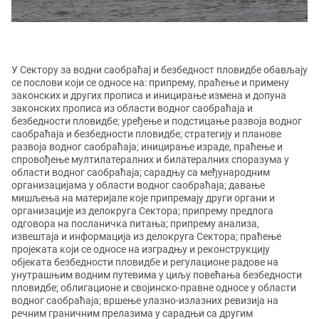
У Сектору за водни саобраћај и безбедност пловидбе обављају
се послови који се односе на: припрему, праћење и примену
законских и других прописа и иницирање измена и допуна
законских прописа из области водног саобраћаја и
безбедности пловидбе; уређење и подстицање развоја водног
саобраћаја и безбедности пловидбе; стратегију и планове
развоја водног саобраћаја; иницирање израде, праћење и
спровођење мултилатералних и билатералних споразума у
области водног саобраћаја; сарадњу са међународним
организацијама у области водног саобраћаја; давање
мишљења на материјале које припремају други органи и
организације из делокруга Сектора; припрему предлога
одговора на посланичка питања; припрему анализа,
извештаја и информација из делокруга Сектора; праћење
пројеката који се односе на изградњу и реконструкцију
објеката безбедности пловидбе и регулационе радове на
унутрашњим водним путевима у циљу повећања безбедности
пловидбе; облигационе и својинско-правне односе у области
водног саобраћаја; вршење улазно-излазних ревизија на
речним граничним прелазима у сарадњи са другим