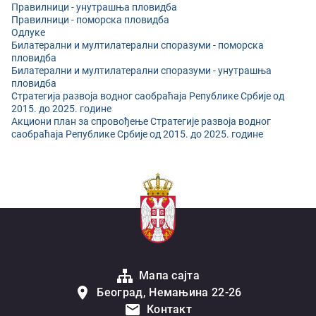
Правилници - унутрашња пловидба
Правилници - поморска пловидба
Одлуке
Билатерални и мултилатерални споразуми - поморска
пловидба
Билатерални и мултилатерални споразуми - унутрашња
пловидба
Стратегија развоја водног саобраћаја Републике Србије од
2015. до 2025. године
Акциони план за спровођење Стратегијe развоја водног
саобраћаја Републике Србије од 2015. до 2025. године
Мапа сајта
Београд, Немањина 22-26
Контакт