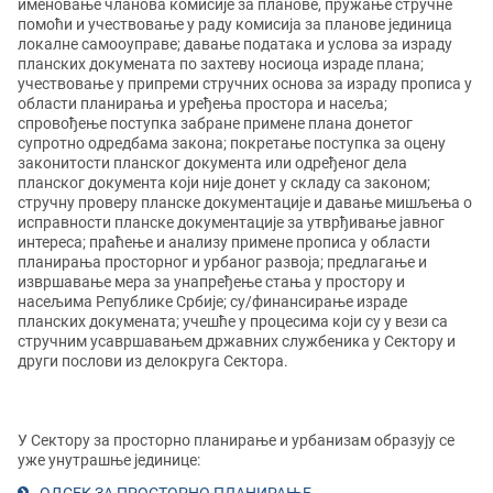
именовање чланова комисије за планове, пружање стручне
помоћи и учествовање у раду комисија за планове јединица
локалне самооуправе; давање података и услова за израду
планских докумената по захтеву носиоца израде плана;
учествовање у припреми стручних основа за израду прописа у
области планирања и уређења простора и насеља;
спровођење поступка забране примене плана донетог
супротно одредбама закона; покретање поступка за оцену
законитости планског документа или одређеног дела
планског документа који није донет у складу са законом;
стручну проверу планске документације и давање мишљења о
исправности планске документације за утврђивање јавног
интереса; праћење и анализу примене прописа у области
планирања просторног и урбаног развоја; предлагање и
извршавање мера за унапређење стања у простору и
насељима Републике Србије; су/финансирање израде
планских докумената; учешће у процесима који су у вези са
стручним усавршавањем државних службеника у Сектору и
други послови из делокруга Сектора.
У Сектору за просторно планирање и урбанизам образују се
уже унутрашње јединице: