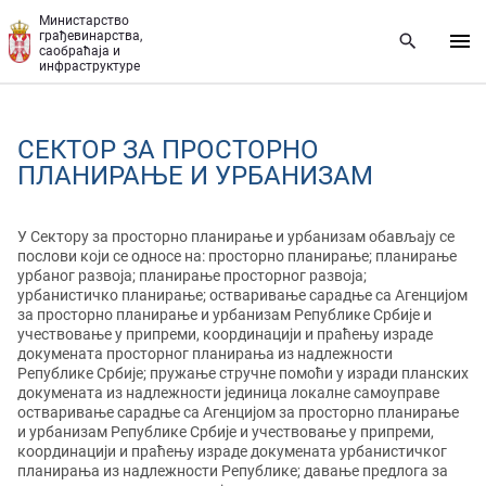
Прескочи на главни део садржаја
Министарство
грађевинарства,
саобраћаја и
инфраструктуре
СЕКТОР ЗА ПРОСТОРНО
ПЛАНИРАЊЕ И УРБАНИЗАМ
У Сектору за просторно планирање и урбанизам обављају се
послови који се односе на: просторно планирање; планирање
урбаног развоја; планирање просторног развоја;
урбанистичко планирање; остваривање сарадње са Агенцијом
за просторно планирање и урбанизам Републике Србије и
учествовање у припреми, координацији и праћењу израде
докумената просторног планирања из надлежности
Републике Србије; пружање стручне помоћи у изради планских
докумената из надлежности јединица локалне самоуправе
остваривање сарадње са Агенцијом за просторно планирање
и урбанизам Републике Србије и учествовање у припреми,
координацији и праћењу израде докумената урбанистичког
планирања из надлежности Републике; давање предлога за