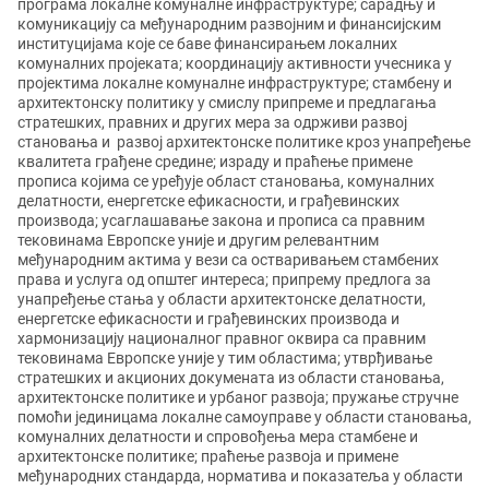
програма локалне комуналне инфраструктуре; сарадњу и
комуникацију са међународним развојним и финансијским
институцијама које се баве финансирањем локалних
комуналних пројеката; координацију активности учесника у
пројектима локалне комуналне инфраструктуре; стамбену и
архитектонску политику у смислу припреме и предлагања
стратешких, правних и других мера за одрживи развој
становања и развој архитектонске политике кроз унапређење
квалитета грађене средине; израду и праћење примене
прописа којима се уређује област становања, комуналних
делатности, енергетскe ефикасности, и грађевинских
производа; усаглашавање закона и прописа са правним
тековинама Европске уније и другим релевантним
међународним актима у вези са остваривањем стамбених
права и услуга од општег интереса; припрему предлога за
унапређење стања у области архитектонске делатности,
енергетске ефикасности и грађевинских производа и
хармонизацију националног правног оквира са правним
тековинама Европске уније у тим областима; утврђивање
стратешких и акционих докумената из области становања,
архитектонске политике и урбаног развоја; пружање стручне
помоћи јединицама локалне самоуправе у области становања,
комуналних делатности и спровођења мера стамбене и
архитектонске политике; праћење развоја и примене
међународних стандарда, норматива и показатеља у области