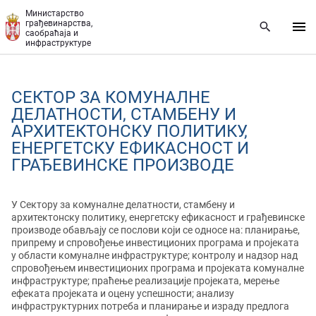
Прескочи на главни део садржаја
Министарство
грађевинарства,
саобраћаја и
инфраструктуре
СЕКТОР ЗА КОМУНАЛНЕ
ДЕЛАТНОСТИ, СТАМБЕНУ И
АРХИТЕКТОНСКУ ПОЛИТИКУ,
ЕНЕРГЕТСКУ ЕФИКАСНОСТ И
ГРАЂЕВИНСКЕ ПРОИЗВОДЕ
У Сектору за комуналне делатности, стамбену и
архитектонску политику, енергетску ефикасност и грађевинске
производе обављају се послови који се односе на: планирање,
припрему и спровођење инвестиционих програма и пројеката
у области комуналне инфраструктуре; контролу и надзор над
спровођењем инвестиционих програма и пројеката комуналне
инфраструктуре; праћење реализације пројеката, мерење
ефеката пројеката и оцену успешности; анализу
инфраструктурних потреба и планирање и израду предлога