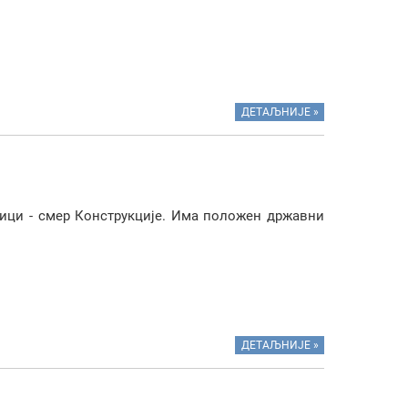
ДЕТАЉНИЈЕ »
тици - смер Конструкције. Има положен државни
ДЕТАЉНИЈЕ »