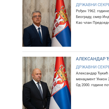
ДРЖАВНИ СЕКР
Рођен 1962. годин
Београду, смер Инд
Као члан Председн
АЛЕКСАНДАР 
ДРЖАВНИ СЕКР
Александар Ђукић 
менаџмент Унион 
Од 2000. године п