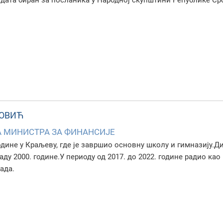
ата биран за посланика у Народној скупштини Републике Србиј
ОВИЋ
 МИНИСТРА ЗА ФИНАНСИЈЕ
године у Краљеву, где је завршио основну школу и гимназију.
ду 2000. године.У периоду од 2017. до 2022. године радио ка
ада.