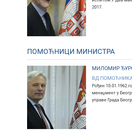
испитом.У два манд
2017.
ПОМОЋНИЦИ МИНИСТРА
МИЛОМИР ЂУР
ВД ПОМОЋНИКА
Рођен 10.01.1962.
менаџмент у Београ
управе Града Беогр