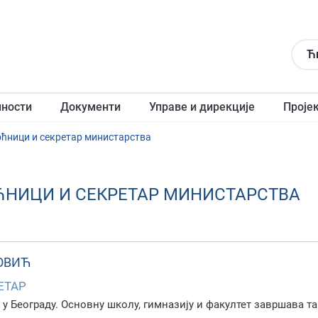
Ћ
лности
Документи
Управе и дирекције
Проје
ћници и секрeтар министарства
ЋНИЦИ И СЕКРEТАР МИНИСТАРСТВА
ОВИЋ
ЕТАР
 у Београду. Основну школу, гимназију и факултет завршава та