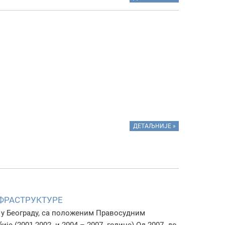
ДЕТАЉНИЈЕ »
НФРАСТРУКТУРЕ
 у Београду, са положеним Правосудним