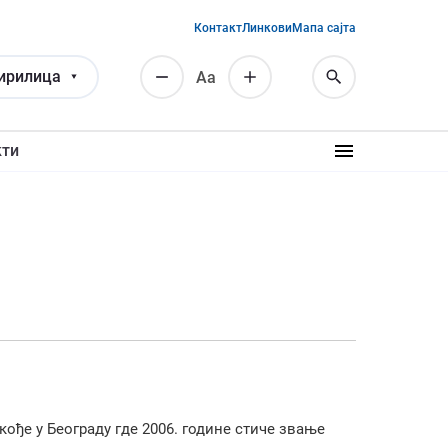
Контакт
Линкови
Мапа сајта
ирилица
Аа
кти
кође у Београду где 2006. године стиче звање