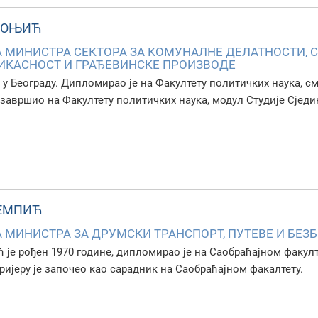
ДОЊИЋ
МИНИСТРА СЕКТОРА ЗА КОМУНАЛНЕ ДЕЛАТНОСТИ, С
ИКАСНОСТ И ГРАЂЕВИНСКЕ ПРОИЗВОДЕ
е у Београду. Дипломирао је на Факултету политичких наука, с
 завршио на Факултету политичких наука, модул Студије Сје
ЕМПИЋ
МИНИСТРА ЗА ДРУМСКИ ТРАНСПОРТ, ПУТЕВЕ И БЕЗ
је рођен 1970 године, дипломирао је на Саобраћајном факулте
ијеру је започео као сарадник на Саобраћајном факалтету.