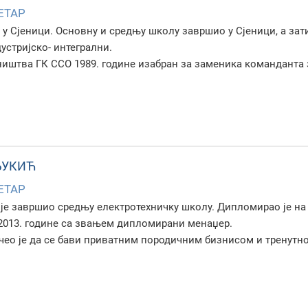
ЕТАР
е у Сјеници. Основну и средњу школу завршио у Сјеници, а за
устријско- интегрални.
иштва ГК ССО 1989. године изабран за заменика команданта 
ЂУКИЋ
ЕТАР
је завршио средњу електротехничку школу. Дипломирао је на
2013. године са звањем дипломирани менаџер.
очео је да се бави приватним породичним бизнисом и тренут