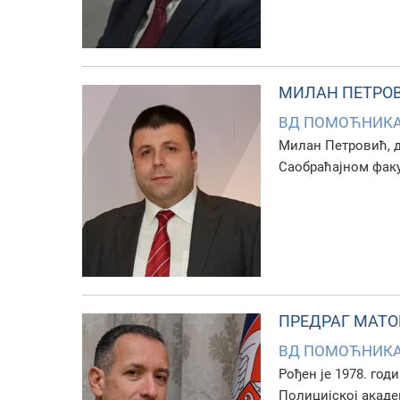
МИЛАН ПЕТРО
ВД ПОМOЋНИКА 
Mилан Петровић
,
Саобраћајном факу
ПРЕДРАГ МАТ
ВД ПОМОЋНИКА
Рођен је 1978. го
Полицијској акаде