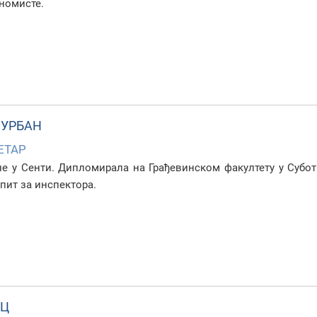
номисте.
 УРБАН
ЕТАР
не у Сенти. Дипломирала на Грађевинском факултету у Субо
пит за инспектора.
АЦ