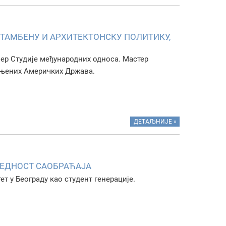
ТАМБЕНУ И АРХИТЕКТОНСКУ ПОЛИТИКУ,
мер Студије међународних односа. Мастер
дињених Америчких Држава.
ДЕТАЉНИЈЕ »
БЕДНОСТ САОБРАЋАЈА
т у Београду као студент генерације.