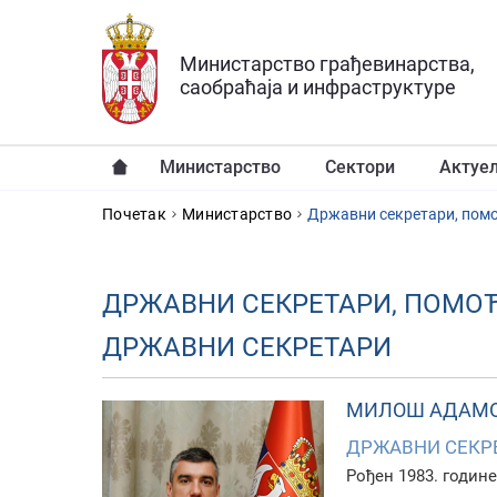
Прескочи на главни део садржаја
Министарство грађевинарства,
саобраћаја и инфраструктуре
Министарство
Сектори
Актуе
YOU ARE HERE
Почетак
Министарство
Државни секретари, помо
ДРЖАВНИ СЕКРЕТАРИ, ПОМО
ДРЖАВНИ СЕКРЕТАРИ
МИЛОШ АДАМ
ДРЖАВНИ СЕКР
Рођен 1983. године