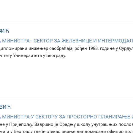
ВИЋ
МИНИСТРА - СЕКТОР ЗА ЖЕЛЕЗНИЦЕ И ИНТЕРМОДА
 дипломирани инжењер саобраћаја, рођен 1983. године у Сурду
лтету Универзитета у Београду.
ОВИЋ
 МИНИСТРА У СЕКТОРУ ЗА ПРОСТОРНО ПЛАНИРАЊЕ 
дине у Пријепољу. Завршио је Средњу школу унутрашњих посло
мији у Београду где је стекао звање дипломирани официр пол