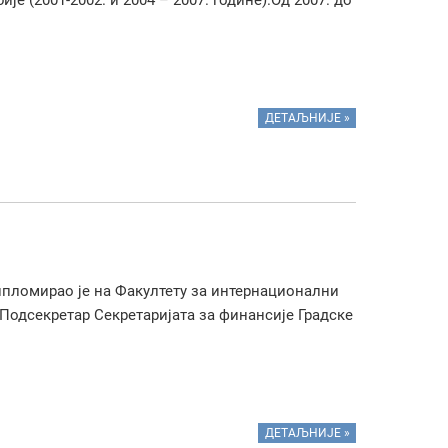
е (2001-2002. и 2004 – 2007. године).Од 2007. до
ДЕТАЉНИЈЕ »
Дипломирао је на Факултету за интернационални
о Подсекретар Секретаријата за финансије Градске
ДЕТАЉНИЈЕ »