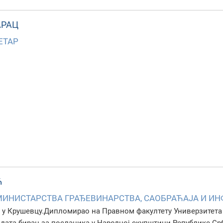
АРАЦ
ЕТАР
Ћ
МИНИСТАРСТВА ГРАЂЕВИНАРСТВА, САОБРАЋАЈА И И
е у Крушевцу.Дипломирао на Правном факултету Универзитета