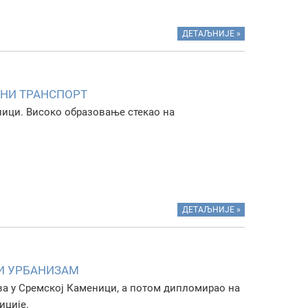
ДЕТАЉНИЈЕ »
ЛНИ ТРАНСПОРТ
лици. Високо образовање стекао на
ДЕТАЉНИЈЕ »
И УРБАНИЗАМ
ва у Сремској Каменици, а потом дипломирао на
иције.