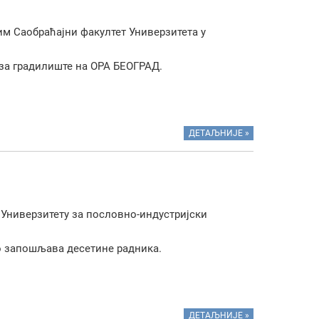
тим Саобраћајни факултет Универзитета у
за градилиште на ОРА БЕОГРАД.
ДЕТАЉНИЈЕ »
 Универзитету за пословно-индустријски
но запошљава десетине радника.
ДЕТАЉНИЈЕ »