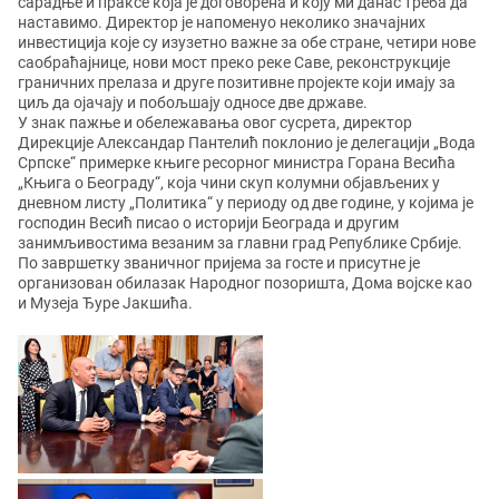
сарадње и праксе која је договорена и коју ми данас треба да
наставимо. Директор је напоменуо неколико значајних
инвестиција које су изузетно важне за обе стране, четири нове
саобраћајнице, нови мост преко реке Саве, реконструкције
граничних прелаза и друге позитивне пројекте који имају за
циљ да ојачају и побољшају односе две државе.
У знак пажње и обележавања овог сусрета, директор
Дирекције Александар Пантелић поклонио је делегацији „Вода
Српске“ примерке књиге ресорног министра Горана Весића
„Књига о Београду“, која чини скуп колумни објављених у
дневном листу „Политика“ у периоду од две године, у којима је
господин Весић писао о историји Београда и другим
занимљивостима везаним за главни град Републике Србије.
По завршетку званичног пријема за госте и присутне је
организован обилазак Народног позоришта, Дома војске као
и Музеја Ђуре Јакшића.