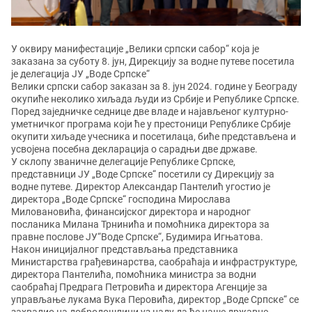
У оквиру манифестације „Велики српски сабор“ која је
заказана за суботу 8. јун, Дирекцију за водне путеве посетила
је делегација ЈУ „Воде Српске“
Велики српски сабор заказан за 8. јун 2024. године у Београду
окупиће неколико хиљада људи из Србије и Републике Српске.
Поред заједничке седнице две владе и најављеног културно-
уметничког програма који ће у престоници Републике Србије
окупити хиљаде учесника и посетилаца, биће представљена и
усвојена посебна декларација о сарадњи две државе.
У склопу званичне делегације Републике Српске,
представници ЈУ „Воде Српске“ посетили су Дирекцију за
водне путеве. Директор Александар Пантелић угостио је
директора „Воде Српске“ господина Мирослава
Миловановића, финансијског директора и народног
посланика Милана Трнинића и помоћника директора за
правне послове ЈУ“Воде Српске“, Будимира Игњатова.
Након иницијалног представљања представника
Министарства грађевинарства, саобраћаја и инфраструктуре,
директора Пантелића, помоћника министра за водни
саобраћај Предрага Петровића и директора Агенције за
управљање лукама Вука Перовића, директор „Воде Српске“ се