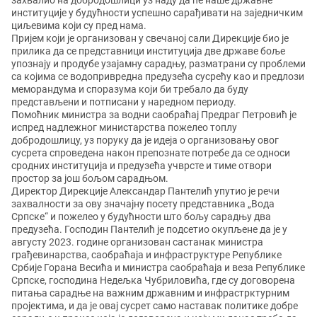
захвалио на добродошлици уз наду да ће наше државне
институције у будућности успешно сарађивати на заједничким
циљевима који су пред нама.
Пријем који је организован у свечаној сали Дирекције био је
прилика да се представници институција две државе боље
упознају и продубе узајамну сарадњу, разматрани су проблеми
са којима се водопривредна предузећа сусрећу као и предлози
меморандума и споразума који би требало да буду
представљени и потписани у наредном периоду.
Помоћник министра за водни саобраћај Предраг Петровић је
испред надлежног министарства пожелео топлу
добродошлицу, уз поруку да је идеја о организовању овог
сусрета спроведена након препознате потребе да се односи
сродних институција и предузећа учврсте и тиме отвори
простор за још бољом сарадњом.
Директор Дирекције Александар Пантелић упутио је речи
захвалности за ову значајну посету представника „Вода
Српске“ и пожелео у будућности што бољу сарадњу два
предузећа. Господин Пантелић је подсетио окупљене да је у
августу 2023. године организован састанак министра
грађевинарства, саобраћаја и инфраструктуре Републике
Србије Горана Весића и министра саобраћаја и веза Републике
Српске, господина Недељка Чубриловића, где су договорена
питања сарадње на важним државним и инфрастрктурним
пројектима, и да је овај сусрет само наставак политике добре