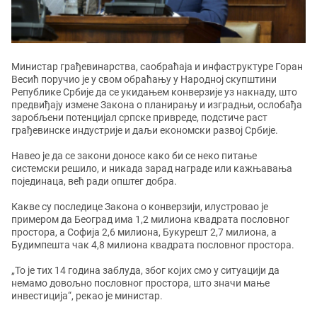
Министар грађевинарства, саобраћаја и инфаструктуре Горан
Весић поручио је у свом обраћању у Народној скупштини
Републике Србије да се укидањем конверзије уз накнаду, што
предвиђају измене Закона о планирању и изградњи, ослобађа
заробљени потенцијал српске привреде, подстиче раст
грађевинске индустрије и даљи економски развој Србије.
Навео је да се закони доносе како би се неко питање
системски решило, и никада зарад награде или кажњавања
појединаца, већ ради општег добра.
Какве су последице Закона о конверзији, илустровао је
примером да Београд има 1,2 милиона квадрата пословног
простора, а Софија 2,6 милиона, Букурешт 2,7 милиона, а
Будимпешта чак 4,8 милиона квадрата пословног простора.
„То је тих 14 година заблуда, због којих смо у ситуацији да
немамо довољно пословног простора, што значи мање
инвестиција“, рекао је министар.