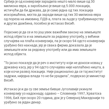
Србија је од конверзије зарадила нешто мало више од 30
милиона евра, а заробљено је више од 5.000 локација,
истичући да би држава, да је само једна од тих локација
искоришћена, могла да заради више од тих 30 милиона евра
од пореза на имовину, ПДВ-а, плата за људе у грађевинарству
и других дажбина, посебно је истакао Весић.
Појаснио је да се и по још увек важећем закону на земљиште
испод објекта и на земљиште за редовну употребу, у већини
случајева на плаћа конверзија, па је скоро 94 одсто конверзија
урађено без накнаде, јер је свака фирма доказала да је
земљиште или за редовну употребу или да има земљиште
испод објекта.
“То јасно показује да је реч о институту који не доноси новац у
државну касу, јер у 94 одсто случајева није наплаћено ништа, а
који кочи развој локација. Није рационално да се тај институт
задржи, ниједна влада то не би урадила“, подвукао је министар
Весић.
Истакао је и да су све земље бивше Југолавије укинуле
конверзију уз надокнаду, одавно – Словенија 1997, Хрватска
1996, БиХ пре скоро 20 година, док је у Северној Македонији то
урађено за један денар.