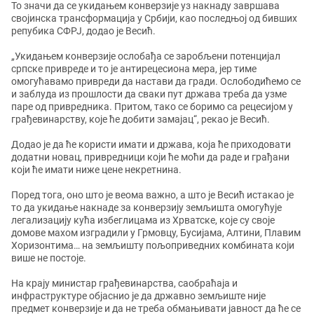
То значи да се укидањем конверзије уз накнаду завршава
својинска трансформација у Србији, као последњој од бивших
репубика СФРЈ, додао је Весић.
„Укидањем конверзије ослобађа се заробљени потенцијал
српске привреде и то је антирецесиона мера, јер тиме
омогућавамо привреди да настави да гради. Ослободићемо се
и заблуда из прошлости да сваки пут држава треба да узме
паре од привредника. Притом, тако се боримо са рецесијом у
грађевинарству, које ће добити замајац“, рекао је Весић.
Додао је да ће користи имати и држава, која ће приходовати
додатни новац, привредници који ће моћи да раде и грађани
који ће имати ниже цене некретнина.
Поред тога, оно што је веома важно, а што је Весић истакао је
то да укидање накнаде за конверзију земљишта омогућује
легализацију кућа избеглицама из Хрватске, које су своје
домове махом изградили у Грмовцу, Бусијама, Алтини, Плавим
Хоризонтима… на земљишту пољоприведних комбината који
више не постоје.
На крају министар грађевинарства, саобраћаја и
инфраструктуре објаснио је да државно земљиште није
предмет конверзије и да не треба обмањивати јавност да ће се