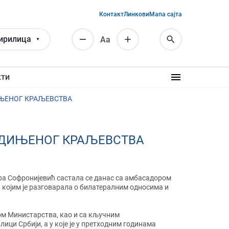
Контакт
Линкови
Мапа сајта
ирилица
Аа
кти
ЊЕНОГ КРАЉЕВСТВА
ЕДИЊЕНОГ КРАЉЕВСТВА
ра Софронијевић састала се данас са амбасадором
 којим је разговарала o билатералним односима и
ом Министарства, као и са кључним
ици Србији, а у које је у претходним годинама