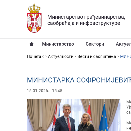
Прескочи на главни део садржаја
Министарство грађевинарства,
саобраћаја и инфраструктуре
Министарство
Сектори
Актуе
YOU ARE HERE
Почетак
Актуелности
Вести и саопштења
МИНИ
МИНИСТАРКА СОФРОНИЈЕВИЋ
15.01.2026. - 15:45
Ми
Уј
са
Ми
ин