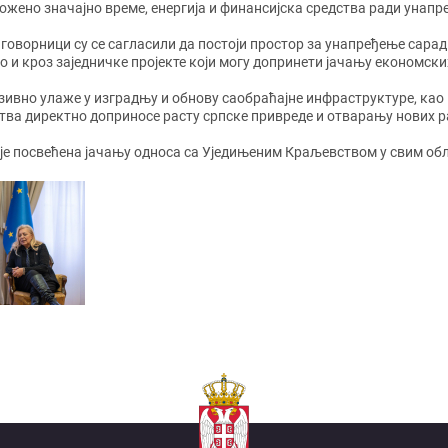
ожено значајно време, енергија и финансијска средства ради унап
говорници су се сагласили да постоји простор за унапређење сарад
о и кроз заједничке пројекте који могу допринети јачању економск
зивно улаже у изградњу и обнову саобраћајне инфраструктуре, као
ства директно доприносе расту српске привреде и отварању нових р
је посвећена јачању односа са Уједињеним Краљевством у свим обл