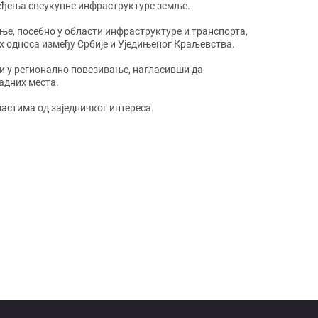
ређења свеукупне инфраструктуре земље.
ње, посебно у области инфраструктуре и транспорта,
их односа између Србије и Уједињеног Краљевства.
 и у регионално повезивање, нагласивши да
адних места.
астима од заједничког интереса.