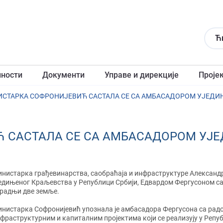
Ћ
лности
Документи
Управе и дирекције
Проје
СТАРКА СОФРОНИЈЕВИЋ САСТАЛА СЕ СА АМБАСАДОРОМ УЈЕДИ
 САСТАЛА СЕ СА АМБАСАДОРОМ УЈ
нистарка грађевинарства, саобраћаја и инфраструктуре Александ
едињеног Краљевства у Републици Србији, Едвардом Фергусоном са
радњи две земље.
нистарка Софронијевић упознала је амбасадора Фергусона са рад
фраструктурним и капиталним пројектима који се реализују у Републ