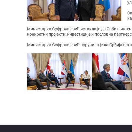
ул
Са
ка
Министарка Софронијевић истакла је да Србија интен
конкретни пројекти, инвестиције и пословна партнер
Министарка Софронијевић поручила је да Србија оста