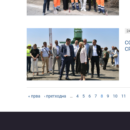
24
С
С
« прва
‹ претходна
…
4
5
6
7
8
9
10
11