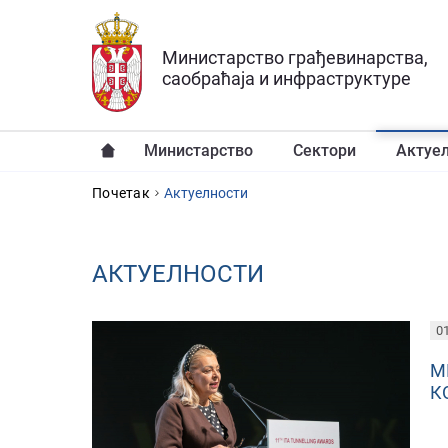
Прескочи на главни део садржаја
Министарство грађевинарства,
саобраћаја и инфраструктуре
Министарство
Сектори
Актуе
YOU ARE HERE
Почетак
Aктуелности
AКТУЕЛНОСТИ
PAGES
01
М
К