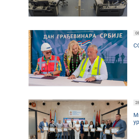
08
С
28
М
у