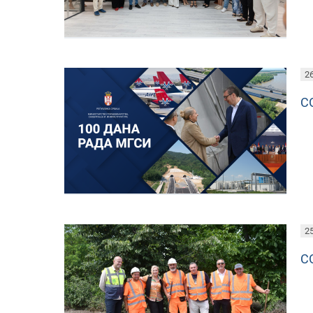
26
С
25
С