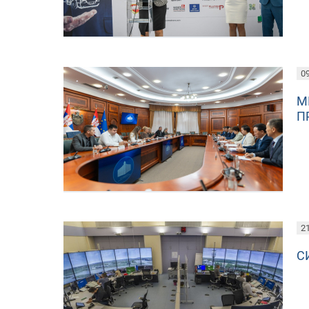
09
М
П
21
С