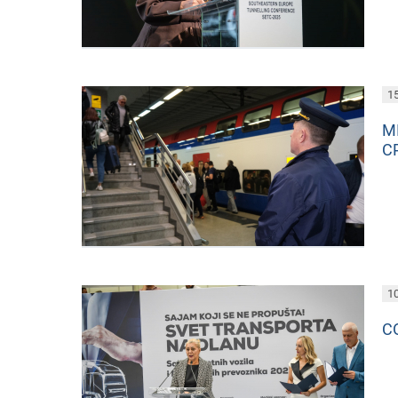
15
М
С
10
С