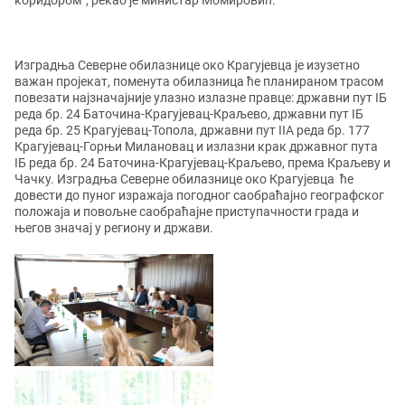
коридором“, рекао је министар Момировић.
Изградња Северне обилазнице око Крагујевца је изузетно
важан пројекат, поменута обилазница ће планираном трасом
повезати најзначајније улазно излазне правце: државни пут IБ
реда бр. 24 Баточина-Крагујевац-Краљево, државни пут IБ
реда бр. 25 Крагујевац-Топола, државни пут IIА реда бр. 177
Крагујевац-Горњи Милановац и излазни крак државног пута
IБ реда бр. 24 Баточина-Крагујевац-Краљево, према Краљеву и
Чачку. Изградња Северне обилазнице око Крагујевца ће
довести до пуног изражаја погодног саобраћајно географског
положаја и повољне саобраћајне приступачности града и
његов значај у региону и држави.