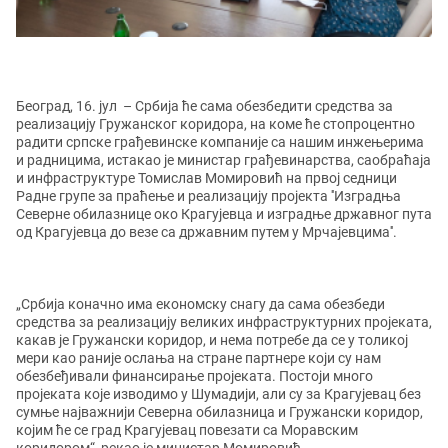
Београд, 16. јул
– Србија ће сама обезбедити средства за
реализацију Гружанског коридора, на коме ће стопроцентно
радити српске грађевинске компаније са нашим инжењерима
и радницима, истакао је министар грађевинарства, саобраћаја
и инфраструктуре Томислав Момировић на првој седници
Радне групе за праћење и реализацију пројекта ''Изградња
Северне обилазнице око Крагујевца и изградње државног пута
од Крагујевца до везе са државним путем у Мрчајевцима''.
„Србија коначно има економску снагу да сама обезбеди
средства за реализацију великих инфраструктурних пројеката,
какав је Гружански коридор, и нема потребе да се у толикој
мери као раније ослања на стране партнере који су нам
обезбеђивали финансирање пројеката. Постоји много
пројеката које изводимо у Шумадији, али су за Крагујевац без
сумње најважнији Северна обилазница и Гружански коридор,
којим ће се град Крагујевац повезати са Моравским