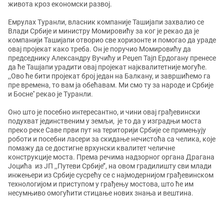
живота кроз економски развој.
Емрулах Туранли, власник компаније Ташијапи захвалио се
Влади Србије и министру Момировићу за ког је рекао да је
компанији Ташијапи отворио све хоризонте и помогао да ураде
овај пројекат како треба. Он је поручио Момировићу да
председнику Александру Вучићу и Реџеп Тајп Ердогану пренесе
да ће Ташјапи урадити овај пројекат најквалитетније могуће.
,,Ово ће бити пројекат број један на Балкану, и завршићемо га
пре времена, то вам ја обећавам. Ми смо ту за народе и Србије
и Босне'' рекао је Туранли.
Оно што је посебно интересантно, и чини овај грађевински
подухват јединственим у земљи, је то да у изградњи моста
преко реке Саве први пут на територији Србије се примењују
роботи и посебни ласери за скидање нечистоћа са челика, које
помажу да се достигне врхунски квалитет челичне
конструкције моста. Према речима надзорног органа Драгана
Јоцића из ЈП ,,Путеви Србије’’, на овом градилишту сви млади
инжењери из Србије сусрећу се с најмодернијом грађевинском
технологијом и приступом у грађењу мостова, што ће им
несумњиво омогућити стицање нових знања и вештина.