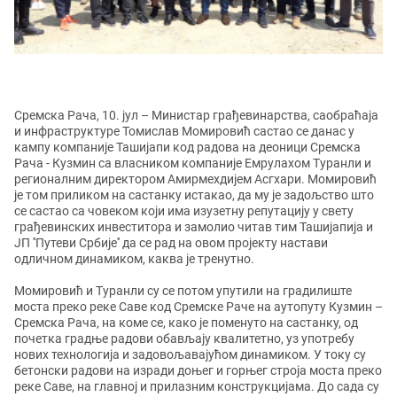
Сремска Рача, 10. јул
– Министар грађевинарства, саобраћаја
и инфраструктуре Томислав Момировић састао се данас у
кампу компаније Ташијапи код радова на деоници Сремска
Рача - Кузмин са власником компаније Емрулахом Туранли и
регионалним директором Амирмехдијем Асгхари. Момировић
је том приликом на састанку истакао, да му је задољство што
се састао са човеком који има изузетну репутацију у свету
грађевинских инвеститора и замолио читав тим Ташијапија и
ЈП ''Путеви Србије'' да се рад на овом пројекту настави
одличном динамиком, каква је тренутно.
Момировић и Туранли су се потом упутили на градилиште
моста преко реке Саве код Сремске Раче на аутопуту Кузмин –
Сремска Рача, на коме се, како је поменуто на састанку, од
почетка градње радови обављају квалитетно, уз употребу
нових технологија и задовољавајућом динамиком. У току су
бетонски радови на изради доњег и горњег строја моста преко
реке Саве, на главној и прилазним конструкцијама. До сада су