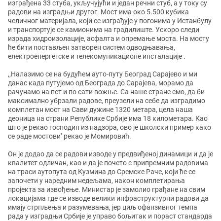
изграђена 33 стуба, укључујући и један речни стуб, а у току су
радови на изградњи другог. Мост има око 5.500 кубика
челичног материјала, који се изграђује у погонима у Истанбулу
и транспортује се камионима на градилиште. Ускоро следи
израда хидроизолације, асфалта и опремање моста. На мосту
ће бити постављен затворен систем одводњавања,
електроенергетске и телекомуникационе инсталације .
,,Налазимо се на будућем ауто-путу Београд Сарајево и ми
данас када путујемо од Београда до Сарајева, морамо да
рачунамо на пет и по сати вожње. Са наше стране смо, да би
максимално убрзали радове, преузели на себе да изградимо
комплетан мост на Сави дужине 1320 метара, цела наша
деоница на страни Републике Србије има 18 километара. Као
што је рекао господин из надзора, ово је школски пример како
се раде мостови'' рекао је Момировић.
Он је додао да се радови изводе у предвиђеној динамици и да је
квалитет одличан, као и да је почето с припремним радовима
на траси аутопута од Кузмина до Сремске Раче, који ће се
започети у наредним недељама, након комплетирања
пројекта за извођење. Министар је замолио грађане на свим
локацијама где се изводе велики инфраструктурни радови да
имају стрпљења и разумевања, јер циљ офанзивног темпа
рада у изградњи Србије је управо бољитак и пораст стандарда