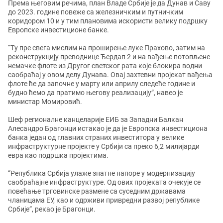
Према његовим речима, план Владе Србије је да Дунав и Саву
до 2023. године повеже са железничким и путничким
коридором 10 и у тим плановима искористи велику подршку
Европске инвестиционе банке.
“Ту пре свега мислим на проширење луке Прахово, затим на
реконструкцију преводнице Ђердап 2 и на вађење потопљене
немачке флоте из Другог светског рата које блокира водни
саобраћај у овом делу Дунава. Овај захтевни пројекат вађења
флоте ће да започне у марту или априлу следеће године и
будно ћемо да пратимо његову реализацију”, навео је
министар Момировић.
Шеф регионалне канцеларије ЕИБ за Западни Балкан
Алесандро Брагонци истакао је да је Европска инвестициона
банка један од главних страних инвеститора у велике
инфраструктурне пројекте у Србији са преко 6,2 милијарди
евра као подршка пројектима.
“Република Србија улаже знатне напоре у модернизацију
саобраћајне инфраструктуре. Од ових пројеката очекује се
повећање трговинске размене са суседним државама
чланицама ЕУ, као и одрживи привредни развој републике
Србије”, рекао је Брагонци.