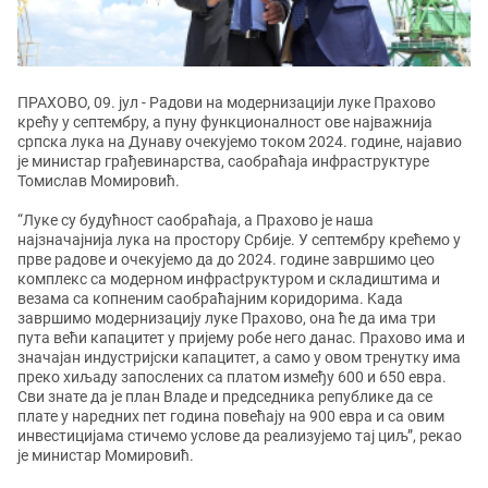
ПРАХОВО, 09. јул
- Радови на модернизацији луке Прахово
крећу у септембру, а пуну функционалност овe најважнија
српска лука на Дунаву очекујемо током 2024. године, најавио
је министар грађевинарства, саобраћаја инфраструктуре
Томислав Момировић.
“Луке су будућност саобраћаја, а Прахово је наша
најзначајнија лука на простору Србије. У септембру крећемо у
прве радове и очекујемо да до 2024. године завршимо цео
комплекс са модерном инфрасtруктуром и складиштима и
везама са копненим саобраћајним коридорима. Kада
завршимо модернизацију луке Прахово, она ће да има три
пута већи капацитет у пријему робе него данас. Прахово има и
значајан индустријски капацитет, а само у овом тренутку има
преко хиљаду запослених са платом између 600 и 650 евра.
Сви знате да је план Владе и председника републике да се
плате у наредних пет година повећају на 900 евра и са овим
инвестицијама стичемо услове да реализујемо тај циљ”, рекао
је министар Момировић.