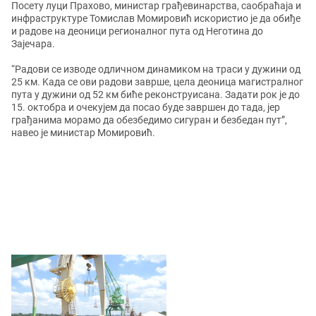
Посету луци Прахово, министар грађевинарства, саобраћаја и
инфраструктуре Томислав Момировић искористио је да обиђе
и радове на деоници регионалног пута од Неготина до
Зајечара.
“Радови се изводе одличном динамиком на траси у дужини од
25 км. Kада се ови радови заврше, цела деоница магистралног
пута у дужини од 52 км биће реконструисана. Задати рок је до
15. октобра и очекујем да посао буде завршен до тада, јер
грађанима морамо да обезбедимо сигуран и безбедан пут”,
навео је министар Момировић.