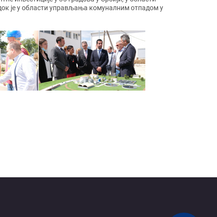
, док је у области управљања комуналним отпадом у