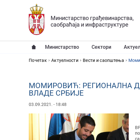
Прескочи на главни део садржаја
Министарство грађевинарства,
саобраћаја и инфраструктуре
Министарство
Сектори
Актуе
YOU ARE HERE
Почетак
Актуелности
Вести и саопштења
Момир
МОМИРОВИЋ: РЕГИОНАЛНА ДЕ
ВЛАДЕ СРБИЈЕ
03.09.2021. - 18:48
ВР
по
са