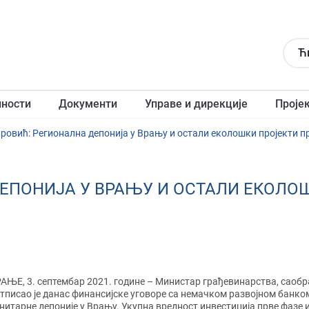
Ћ
лности
Документи
Управе и дирекције
Проје
овић: Регионална депонија у Врању и остали еколошки пројекти пр
ПОНИЈА У ВРАЊУ И ОСТАЛИ ЕКОЛОШ
АЊЕ, 3. септембар 2021. године
– Министар грађевинарства, саобр
тписао је данас финансијске уговоре са немачком развојном банко
нитарне депоније у Врању. Укупна вредност инвестиција прве фазе 