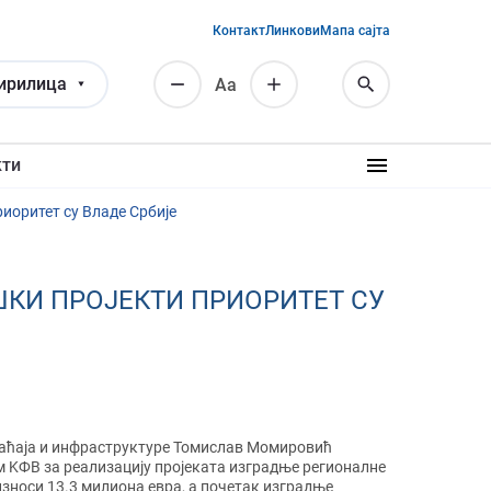
Контакт
Линкови
Мапа сајта
ирилица
Аа
кти
иоритет су Владе Србије
КИ ПРОЈЕКТИ ПРИОРИТЕТ СУ
аћаја и инфраструктуре Томислав Момировић
м KФВ за реализацију пројеката изградње регионалне
износи 13.3 милиона евра, а почетак изградње