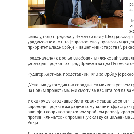
ре
за
“В
мо
же
смислу, попут градова у Немачко или у Швајцарској, 
урадимо све оно што је прескочено у протеклим децен
приоритет Владе Србије и нашег министарства”, река
Градоначелник Врања Слободан Миленковић захвалио 
„значајан пројекат за град Врање и за цео Пчињски ок
Рудигер Хартман, представник KФВ за Србију је рекао
„Успешна дугогодишња сарадња са министарством гра
на новим пројектима. Ми смо ту за вас шта год да вам 
У оквиру дугогодишње билатералне сарадње са СР Н
спроводи пројекте изградње комуналне инфраструкту
значајан допринос одрживом урабном развоју кроз р
против климатских промена, у складу са циљевима „
Унији.
До сада је, у оквиру финансијске и техничке подршке