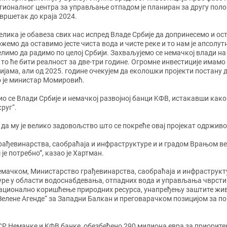
гионалног центра за управљање отпадом је планиран за другу поло
вршетак до краја 2024.
елика је обавеза свих нас испред Владе Србије да допринесемо и ос
жемо да оставимо јесте чиста вода и чисте реке и то нам је апсолу
лимо да радимо по целој Србији. Захваљујемо се немачкој влади на
и то ће бити реалност за две-три године. Огромне инвестиције имам
ијама, али од 2025. године очекујем да еколошки пројекти постану
о је министар Момировић.
се Влади Србије и немачкој развојној банци KФВ, истакавши како 
руг“.
 да му је велико задовољство што се покреће овај пројекат одрживо
ђевинарства, саобраћаја и инфраструктуре и и градом Врањом већ
је потребно”, казао је Хартман.
емачком, Министарство грађевинарства, саобраћаја и инфраструкт
ре у области водоснабдевања, отпадних вода и управљања чврстим
ационално коришћење природних ресурса, унапређењу заштите живо
Зелене Агенде“ за Западни Балкан и преговарачком позицијом за п
 СР Немачке и KФВ банке, обезбеђено 290 милиона евра за приоритент