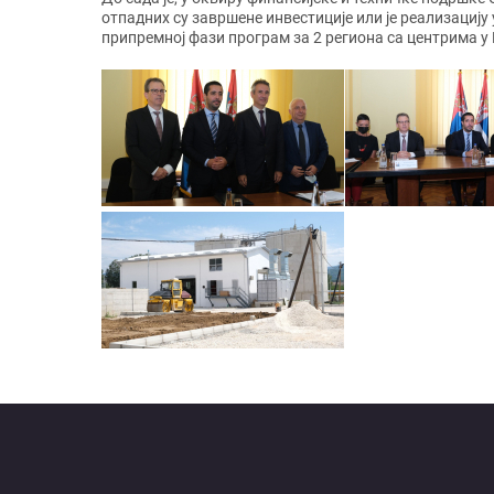
отпадних су завршене инвестиције или је реализацију
припремној фази програм за 2 региона са центрима у