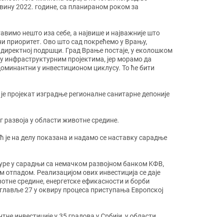
вину 2022. године, са планираном роком за
тавимо нешто иза себе, а највише и најважније што
тни приоритет. Ово што сад покрећемо у Врању,
 директној подршци. Град Врање постаје, у еколошком
о у инфраструктурним пројектима, јер морамо да
 доминантни у инвестиционом циклусу. То ће бити
је пројекат изградње регионалне санитарне депоније
г развоја у области животне средине.
 је на делу показана и надамо се наставку сарадње
уре у сарадњи са немачком развојном банком KФВ,
 отпадом. Реализацијом ових инвестиција се даје
тне средине, енергетске ефикасности и борби
оглавље 27 у оквиру процеса приступања Европској
не инвестиције у 35 градова у Србији, у области