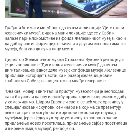
Грађани ће имати могућност да путем апликације "Дигитални
железнички музеј", виде на мапи локације где се у Србији
налазе парне локомотиве из фонда Железничког музеја, као и
да добију све информације о њима и о другим експонатима тог
музеја, баш као да су на лицу места.
Директор Железничког музеја Страхиња Вуковић рекао је да
је циљ апликације "Дигитални железнички музеј" да путем
дигитализације једног дела музејског фонда музеја Железнице
приближи историјат настанка и развој железнице свим
грађанима Србије, са акцентом на млађе генерације.
"Овакав, модерн дигитални приступ музеологији је неопходан
како би успели да ову изложбу прилагодимо савременом добу
у коме живимо. Широм Европе и света се већ увек организују
специјализовани скупови, семинари на којима се презентују
неке конкретне могућности које нове технологије пружају
музејима, јер за једну културну установу то заправо значи
привлачење нових посетилаца, привлачење сајбер посетилаца
и ширење имиџа музеја", рекао је он.