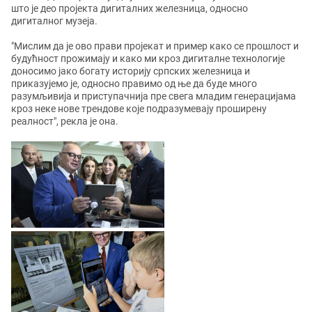
што је део пројекта дигиталних железница, односно
дигиталног музеја.
"Мислим да је ово прави пројекат и пример како се прошлост и
будућност прожимају и како ми кроз дигиталне технологије
доносимо јако богату историју српских железница и
приказујемо је, односно правимо од ње да буде много
разумљивија и приступачнија пре свега младим генерацијама
кроз неке нове трендове које подразумевају проширену
реалност", рекла је она.