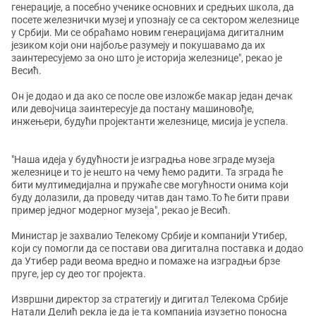
генерације, а посебно ученике основних и средњих школа, да
посете железнички музеј и упознају се са сектором железнице
у Србији. Ми се обраћамо новим генерацијама дигиталним
језиком који они најбоље разумеју и покушавамо да их
заинтересујемо за оно што је историја железнице", рекао је
Весић.
Он је додао и да ако се после ове изложбе макар један дечак
или девојчица заинтересује да постану машиновође,
инжењери, будући пројектанти железнице, мисија је успела.
"Наша идеја у будућности је изградња нове зграде музеја
железнице и то је нешто на чему ћемо радити. Та зграда ће
бити мултимедијална и пружаће све могућности онима који
буду долазили, да проведу читав дан тамо.То ће бити прави
пример једног модерног музеја", рекао је Весић.
Министар је захвалио Телекому Србије и компанији Утибер,
који су помогли да се постави ова дигитална поставка и додао
да Утибер ради веома вредно и помаже на изградњи брзе
пруге, јер су део тог пројекта.
Извршни директор за стратегију и дигитал Телекома Србије
Натали Делић рекла је да је та компанија изузетно поносна