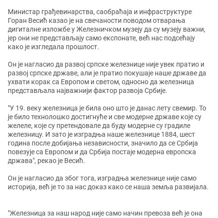
Министар грађевинарства, саобраћаја и инфраструктуре
Горан Весић казао је на свечаности поводом отварања
дигиталне изложбе у Железничком музеју да су музеју важни,
јер они не представљају само експонате, већ нас подсећају
како је изгледала прошлост.
Он је нагласио да развој српске железнице није увек пратио и
развој српске државе, али је пратио покушаје наше државе да
ухвати корак са Европом и светом, односно да железница
представљала најважнији фактор развоја Србије.
"У 19. веку железница је била оно што је данас лету свемир. То
је било технолошко достигнуће и све модерне државе које су
желеле, које су претендовале да буду модерне су градиле
железницу. И зато је изградња наше железнице 1884, шест
година после добијања независности, значило да се Србија
повезује са Европом и да Србија постаје модерна европска
држава", рекао је Весић.
Он је нагласио да због тога, изградња железнице није само
историја, већ је то за нас доказ како се наша земља развијала.
"Железница за наш народ није само начин превоза већ је она