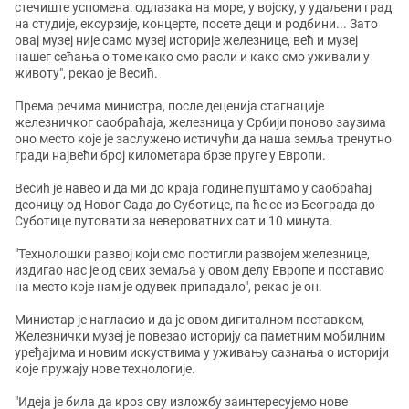
стечиште успомена: одлазака на море, у војску, у удаљени град
на студије, ексурзије, концерте, посете деци и родбини... Зато
овај музеј није само музеј историје железнице, већ и музеј
нашег сећања о томе како смо расли и како смо уживали у
животу", рекао је Весић.
Према речима министра, после деценија стагнације
железничког саобраћаја, железница у Србији поново заузима
оно место које је заслужено истичући да наша земља тренутно
гради највећи број километара брзе пруге у Европи.
Весић је навео и да ми до краја године пуштамо у саобраћај
деоницу од Новог Сада до Суботице, па ће се из Београда до
Суботице путовати за невероватних сат и 10 минута.
"Технолошки развој који смо постигли развојем железнице,
издигао нас је од свих земаља у овом делу Европе и поставио
на место које нам је одувек припадало", рекао је он.
Министар је нагласио и да је овом дигиталном поставком,
Железнички музеј је повезао историју са паметним мобилним
уређајима и новим искуствима у уживању сазнања о историји
које пружају нове технологије.
"Идеја је била да кроз ову изложбу заинтересујемо нове