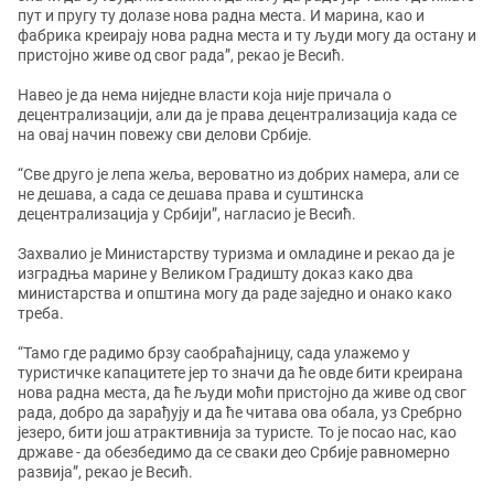
пут и пругу ту долазе нова радна места. И марина, као и
фабрика креирају нова радна места и ту људи могу да остану и
пристојно живе од свог рада”, рекао је Весић.
Навео је да нема ниједне власти која није причала о
децентрализацији, али да је права децентрализација када се
на овај начин повежу сви делови Србије.
“Све друго је лепа жеља, вероватно из добрих намера, али се
не дешава, а сада се дешава права и суштинска
децентрализација у Србији”, нагласио је Весић.
Захвалио је Министарству туризма и омладине и рекао да је
изградња марине у Великом Градишту доказ како два
министарства и општина могу да раде заједно и онако како
треба.
“Тамо где радимо брзу саобраћајницу, сада улажемо у
туристичке капацитете јер то значи да ће овде бити креирана
нова радна места, да ће људи моћи пристојно да живе од свог
рада, добро да зарађују и да ће читава ова обала, уз Сребрно
језеро, бити још атрактивнија за туристе. То је посао нас, као
државе - да обезбедимо да се сваки део Србије равномерно
развија”, рекао је Весић.