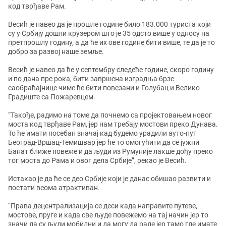
код тврђаве Рам.
Весић је навео да је прошле године било 183.000 туриста који
су у Србију дошли крузером што је 35 одсто више у односу на
претпрошлу годину, а да ће их ове године бити више, те да је то
добро за развој наше земље.
Весић је навео да ће у септембру следеће године, скоро годину
и по дана пре рока, бити завршена изградња брзе
саобраћајнице чиме ће бити повезани и Голубац и Велико
Градиште са Пожаревцем.
“Такође, радимо на томе да почнемо са пројектовањем новог
моста код тврђаве Рам, јер нам требају мостови преко Дунава.
То ће имати посебан значај кад будемо урадили ауто-пут
Београд-Вршац-Темишвар јер ће то омогућити да се јужни
Банат ближе повеже и да људи из Румуније лакше дођу преко
тог моста до Рама и овог дела Србије”, рекао је Весић.
Истакао је да ће се део Србије који је данас обишао развити и
постати веома атрактиван.
“Права децентрализација се деси када направите путеве,
мостове, пруге и када све људе повежемо на тај начин јер то
значи да су људи мобилни и да могу да раде јер тамо где имате