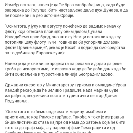
Између осталог, навео је да ће брза саобраћајница, када буде
завршена до Голупца, бити настављена даље дуж Дунава, а да
ће после ићи на део источне Србије.
“Осим тога, у јулу или августу почећемо да вадимо немачку
флоту која отежава пловидбу овим делом Дунава.
Извадићемо први брод, оно што су Немци оставили када су
потопили целу флоту 1944. године да би успорили долазак
флоте Црвене армије”, рекао је Весић и додао да смо средства
за то добили од Европске уније.
Навео је да је све више пројеката на рекама и додао да реке
треба да искористимо, те изразио наду да ће доћи дан када ће
бити обновљена и туристичка линија Београд-Кладово.
Државни скеретар у Министарству туризма и омладине Урош
Кандић рекао је да ће Велико Градиште, када марина буде
изграђена, несумњиво постати туристички центар Доњег
Подунавља.
“Осим тога што ћемо овде имати марину, имаћемо и
пристаниште код Рамске тврђаве. Такође, у току је изградња
бициклистичких стаза најпре од Рама до Затоња која ће бити
готова до краја маја, а у наредној фази ћемо радити и од