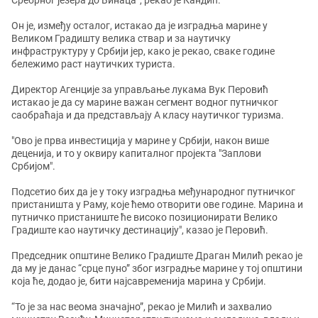
Сребрног језера до Винаца”, рекао је Кандић.
Он је, између осталог, истакао да је изградња марине у
Великом Градишту велика ствар и за наутичку
инфраструктуру у Србији јер, како је рекао, сваке године
бележимо раст наутичких туриста.
Директор Агенције за управљање лукама Вук Перовић
истакао је да су марине важан сегмент водног путничког
саобраћаја и да представљају А класу наутичког туризма.
"Ово је прва инвестиција у марине у Србији, након више
деценија, и то у оквиру капиталног пројекта "Заплови
Србијом".
Подсетио бих да је у току изградња међународног путничког
пристаништа у Раму, које ћемо отворити ове године. Марина и
путничко пристаниште ће високо позиционирати Велико
Градиште као наутичку дестинацију", казао је Перовић.
Председник општине Велико Градиште Драган Милић рекао је
да му је данас “срце пуно” због изградње марине у тој општини
која ће, додао је, бити најсавременија марина у Србији.
“То је за нас веома значајно”, рекао је Милић и захвалио