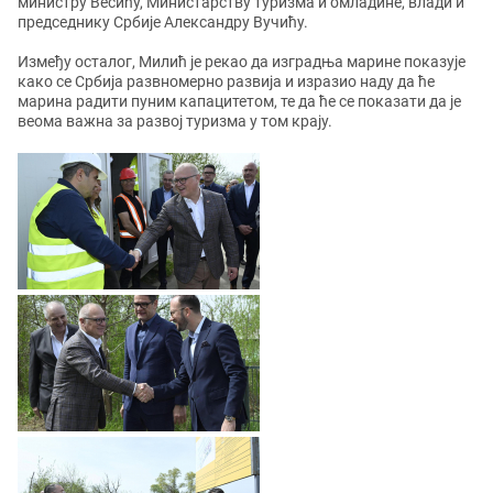
министру Весићу, Министарству туризма и омладине, влади и
председнику Србије Александру Вучићу.
Између осталог, Милић је рекао да изградња марине показује
како се Србија развномерно развија и изразио наду да ће
марина радити пуним капацитетом, те да ће се показати да је
веома важна за развој туризма у том крају.