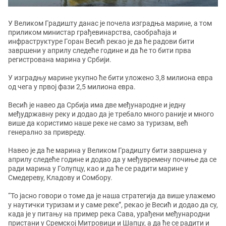
У Великом Градишту данас је почела изградња марине, а том
приликом министар грађевинарства, саобраћаја и
инфраструктуре Горан Весић рекао је да ће радови бити
завршени у априлу следеће године и да ће то бити прва
регистрована марина у Србији.
У изградњу марине укупно ће бити уложено 3,8 милиона евра
од чега у првој фази 2,5 милиона евра.
Весић је навео да Србија има две међународне и једну
међудржавну реку и додао да је требало много раније и много
више да користимо наше реке не само за туризам, већ
генерално за привреду.
Навео је да ће марина у Великом Градишту бити завршена у
априлу следеће године и додао да у међувремену почиње да се
ради марина у Голупцу, као и да ће се радити марине у
Смедереву, Кладову и Сомбору.
“То јасно говори о томе да је наша стратегија да више улажемо
у наутички туризам и у саме реке”, рекао је Весић и додао да су,
када је у питању на пример река Сава, урађени међународни
пристани у Сремској Митровици и Шапцу, а да ће се радити и