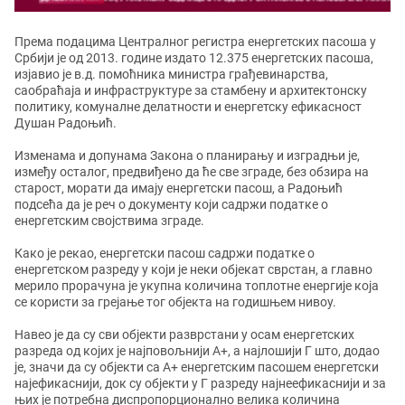
Према подацима Централног регистра енергетских пасоша у
Србији је од 2013. године издато 12.375 енергетских пасоша,
изјавио је в.д. помоћника министра грађевинарства,
саобраћаја и инфраструктуре за стамбену и архитектонску
политику, комуналне делатности и енергетску ефикасност
Душан Радоњић.
Изменама и допунама Закона о планирању и изградњи је,
између осталог, предвиђено да ће све зграде, без обзира на
старост, морати да имају енергетски пасош, а Радоњић
подсећа да је реч о документу који садржи податке о
енергетским својствима зграде.
Како је рекао, енергетски пасош садржи податке о
енергетском разреду у који је неки објекат сврстан, а главно
мерило прорачуна је укупна количина топлотне енергије која
се користи за грејање тог објекта на годишњем нивоу.
Навео је да су сви објекти разврстани у осам енергетских
разреда од којих је најповољнији А+, а најлошији Г што, додао
је, значи да су објекти са А+ енергетским пасошем енергетски
најефикаснији, док су објекти у Г разреду најнеефикаснији и за
њих је потребна диспропорционално велика количина