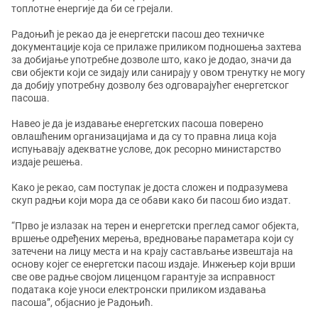
топлотне енергије да би се грејали.
Радоњић је рекао да је енергетски пасош део техничке
документације која се прилаже приликом подношења захтева
за добијање употребне дозволе што, како је додао, значи да
сви објекти који се зидају или санирају у овом тренутку не могу
да добију употребну дозволу без одговарајућег енергетског
пасоша.
Навео је да је издавање енергетских пасоша поверено
овлашћеним организацијама и да су то правна лица која
испуњавају адекватне услове, док ресорно министарство
издаје решења.
Како је рекао, сам поступак је доста сложен и подразумева
скуп радњи који мора да се обави како би пасош био издат.
“Прво је излазак на терен и енергетски преглед самог објекта,
вршење одређених мерења, вредновање параметара који су
затечени на лицу места и на крају састављање извештаја на
основу којег се енергетски пасош издаје. Инжењер који врши
све ове радње својом лиценцом гарантује за исправност
података које уноси електронски приликом издавања
пасоша”, објаснио је Радоњић.