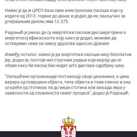
Навео је да је ЦРЕП база свих електронских пасоша који су
издати од 2013. године до данас и додао да их, закључно за
јучерашњим даном, има 12.375.
Радоњић је рекао да су енергетски пасоши део шире приче о
енергетској ефикасности коју, како је додао, можемо да
остваримо само на нивоу друштва односно државе.
Између осталог, навео је да енергетски пасоши нису бесплатни
јер, додао је, постоји низ стручних радњи које морају да се
обаве како би пасош био издат што диктира одређену цену.
“Овлашћене организације постављају своје ценовнике, а цена
варира од површине објекта, типа објекта и томе слично и она
се креће од стотинак па до више стотина или хиљада евра у
зависности од сложености самог процеса”, додао је Радоњић.