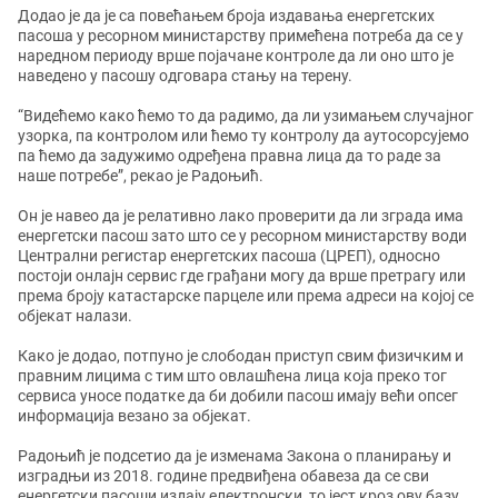
Додао је да је са повећањем броја издавања енергетских
пасоша у ресорном министарству примећена потреба да се у
наредном периоду врше појачане контроле да ли оно што је
наведено у пасошу одговара стању на терену.
“Видећемо како ћемо то да радимо, да ли узимањем случајног
узорка, па контролом или ћемо ту контролу да аутосорсујемо
па ћемо да задужимо одређена правна лица да то раде за
наше потребе”, рекао је Радоњић.
Он је навео да је релативно лако проверити да ли зграда има
енергетски пасош зато што се у ресорном министарству води
Централни регистар енергетских пасоша (ЦРЕП), односно
постоји онлајн сервис где грађани могу да врше претрагу или
према броју катастарске парцеле или према адреси на којој се
објекат налази.
Како је додао, потпуно је слободан приступ свим физичким и
правним лицима с тим што овлашћена лица која преко тог
сервиса уносе податке да би добили пасош имају већи опсег
информација везано за објекат.
Радоњић је подсетио да је изменама Закона о планирању и
изградњи из 2018. године предвиђена обавеза да се сви
енергетски пасоши издају електронски, то јест кроз ову базу.