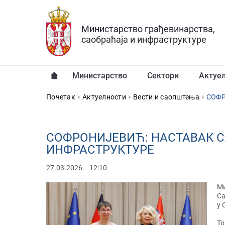
Прескочи на главни део садржаја
Министарство грађевинарства,
саобраћаја и инфраструктуре
Министарство
Сектори
Актуе
YOU ARE HERE
Почетак
Актуелности
Вести и саопштења
СОФР
СОФРОНИЈЕВИЋ: НАСТАВАК 
ИНФРАСТРУКТУРЕ
27.03.2026. - 12:10
Ми
Са
у 
То