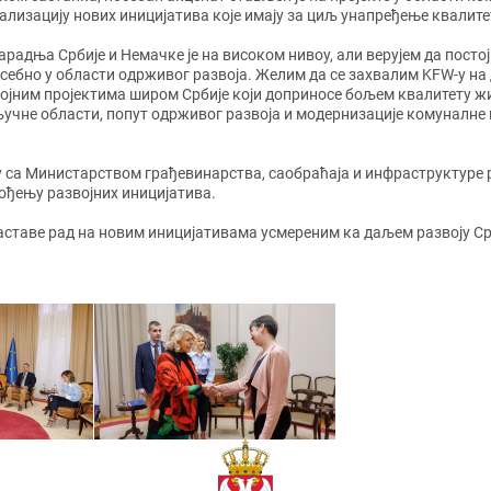
ализацију нових иницијатива које имају за циљ унапређење квалите
арадња Србије и Немачке је на високом нивоу, али верујем да пост
себно у области одрживог развоја. Желим да се захвалим KFW-у на 
ојним пројектима широм Србије који доприносе бољем квалитету ж
учне области, попут одрживог развоја и модернизације комуналне 
 са Министарством грађевинарства, саобраћаја и инфраструктуре ре
ођењу развојних иницијатива.
аставе рад на новим иницијативама усмереним ка даљем развоју Ср