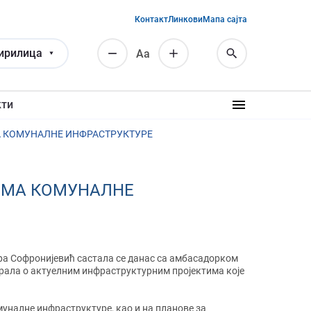
Контакт
Линкови
Мапа сајта
ирилица
Аа
кти
А КОМУНАЛНЕ ИНФРАСТРУКТУРЕ
ИМА КОМУНАЛНЕ
ра Софронијевић састала се данас са амбасадорком
варала о актуелним инфраструктурним пројектима које
муналне инфраструктуре, као и на планове за