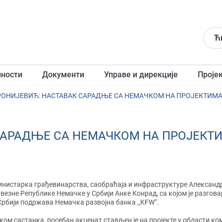
Ћ
лности
Документи
Управе и дирекције
Проје
ОНИЈЕВИЋ: НАСТАВАК САРАДЊЕ СА НЕМАЧКОМ НА ПРОЈЕКТИМ
САРАДЊЕ СА НЕМАЧКОМ НА ПРОЈЕКТ
нистарка грађевинарства, саобраћаја и инфраструктуре Александ
везне Републике Немачке у Србији Анке Конрад, са којом је разго
Србији подржава Немачка развојна банка ,,KFW“.
ком састанка, посебан акценат стављен је на пројекте у области ко