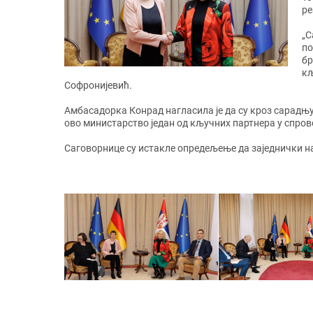
ре
„С
по
бр
кљ
Софронијевић.
Амбасадорка Конрад нагласила је да су кроз сарадњу
ово министарство један од кључних партнера у спров
Саговорнице су истакле опредељење да заједнички н