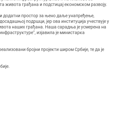
та живота грађана и подстицај економском развоју.
оји додатни простор за њено даље унапређење,
досадашњој подршци, јер ова институција учествује у
ивота наших грађана. Наша сарадња је усмерена на
инфраструктуре“, изјавила је министарка
ализовани бројни пројекти широм Србије, те да је
бије.