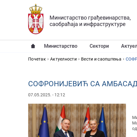
Прескочи на главни део садржаја
Министарство грађевинарства,
саобраћаја и инфраструктуре
Министарство
Сектори
Актуе
YOU ARE HERE
Почетак
Актуелности
Вести и саопштења
СОФР
СОФРОНИЈЕВИЋ СА АМБАСАД
07.05.2025. - 12:12
Ми
Ма
од