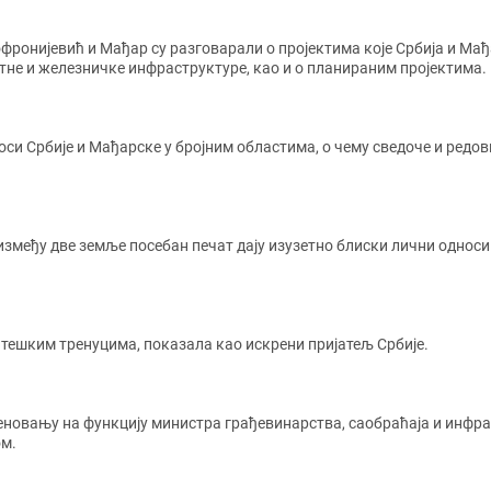
фронијевић и Мађар су разговарали о пројектима које Србија и Мађа
тне и железничке инфраструктуре, као и о планираним пројектима.
си Србије и Мађарске у бројним областима, о чему сведоче и редов
змеђу две земље посебан печат дају изузетно блиски лични односи
у тешким тренуцима, показала као искрени пријатељ Србије.
еновању на функцију министра грађевинарства, саобраћаја и инфра
ом.