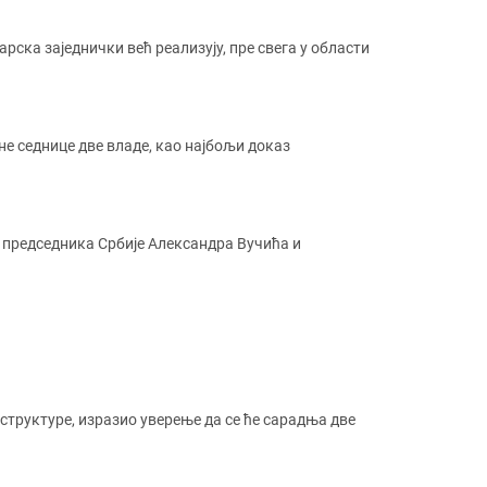
рска заједнички већ реализују, пре свега у области
не седнице две владе, као најбољи доказ
 председника Србије Александра Вучића и
структуре, изразио уверење да се ће сарадња две