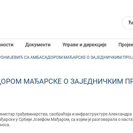
Ћ
лности
Документи
Управе и дирекције
Проје
ОНИЈЕВИЋ СА АМБАСАДОРОМ МАЂАРСКЕ О ЗАЈЕДНИЧКИМ ПРО
ОРОМ МАЂАРСКЕ О ЗАЈЕДНИЧКИМ П
нистар грађевинарства, саобраћаја и инфраструктуре Александра 
ђарске у Србији Јозефом Мађаром, са којим је разговарала о нас
носа.