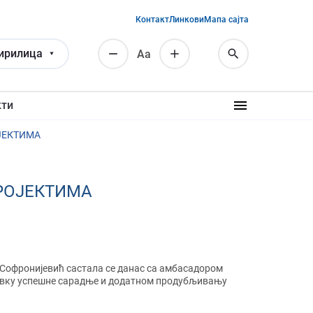
Контакт
Линкови
Мапа сајта
ирилица
Аа
кти
ЈЕКТИМА
РОЈЕКТИМА
Софронијевић састала се данас са амбасадором
тавку успешне сарадње и додатном продубљивању