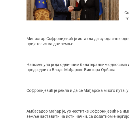
Со
пу
Министар Софронијевић је истакла да су одлични одно
пријатељства две земље.
Напоменула је да одличним билатералним односима и
председника Владе Мађарске Виктора Орбана.
Софронијевић је рекла и да се Мађарска много пута, 
Амбасадор Мађар је, уз честитке Софронијевић на им
земље наставити на исти начин, са додатном енергиј