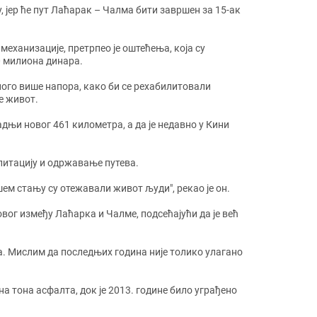
 јер ће пут Лаћарак – Чалма бити завршен за 15-ак
 механизације, претрпео је оштећења, која су
0 милиона динара.
много више напора, како би се рехабилитовали
е живот.
адњи новог 461 километра, а да је недавно у Кини
билитацију и одржавање путева.
шем стању су отежавали живот људи", рекао је он.
овог између Лаћарка и Чалме, подсећајући да је већ
а. Мислим да последњих година није толико улагано
а тона асфалта, док је 2013. године било уграђено