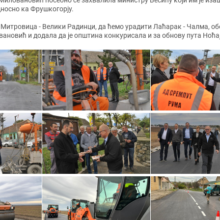
ловановић посебно се захвалила министру Весићу који им је изаша
дносно ка Фрушкогорју.
 Митровица - Велики Радинци, да ћемо урадити Лаћарак - Чалма, обећ
овановић и додала да је општина конкурисала и за обнову пута Ноћај