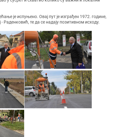
о у сусрет и схватио колико су важни и локални
ање је испуњено. Овај пут је изграђен 1972. године,
 - Раденковић, те да се надају позитивном исходу.