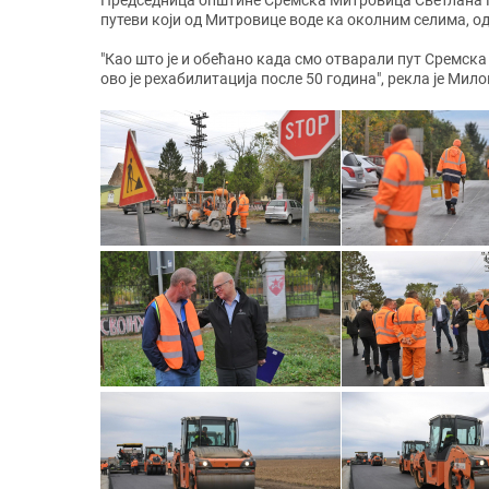
Председница општине Сремска Митровица Светлана Ми
путеви који од Митровице воде ка околним селима, о
"Као што је и обећано када смо отварали пут Сремска
ово је рехабилитација после 50 година", рекла је Мил