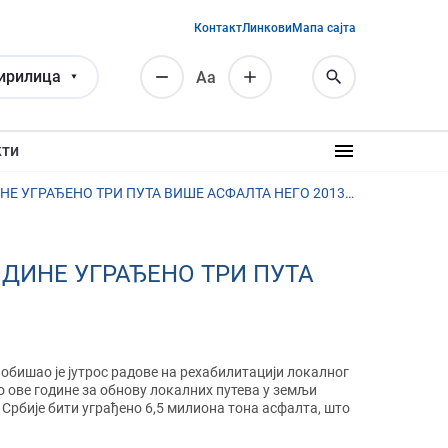
Контакт
Линкови
Мапа сајта
ирилица
Аа
кти
ВЕСИЋ: ГРАДИМО И ОБНАВЉАМО ПУТЕВЕ ВИШЕ НЕГО ИКАД - ОВЕ ГОДИНЕ УГРАЂЕНО ТРИ ПУТА ВИШЕ АСФАЛТА НЕГО 2013. ГОДИНЕ
ОДИНЕ УГРАЂЕНО ТРИ ПУТА
обишао је јутрос радове на рехабилитацији локалног
мо ове године за обнову локалних путева у земљи
 Србије бити уграђено 6,5 милиона тона асфалта, што