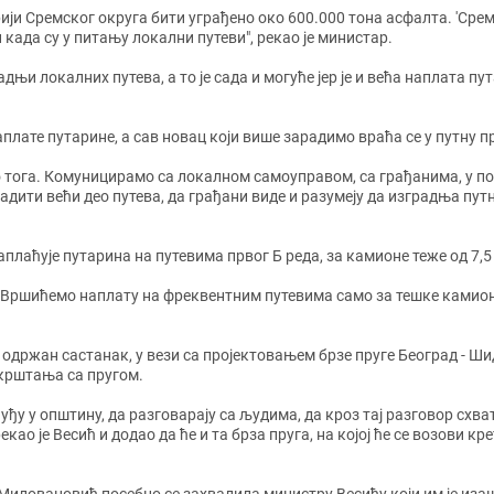
рији Сремског округа бити уграђено око 600.000 тона асфалта. 'Сремп
 када су у питању локални путеви", рекао је министар.
адњи локалних путева, а то је сада и могуће јер је и већа наплата 
плате путарине, а сав новац који више зарадимо враћа се у путну пр
о тога. Комуницирамо са локалном самоуправом, са грађанима, у п
радити већи део путева, да грађани виде и разумеју да изградња пу
наплаћује путарина на путевима првог Б реда, за камионе теже од 7,5
е. Вршићемо наплату на фреквентним путевима само за тешке камио
 одржан састанак, у вези са пројектовањем брзе пруге Београд - Ши
крштања са пругом.
 уђу у општину, да разговарају са људима, да кроз тај разговор схва
екао је Весић и додао да ће и та брза пруга, на којој ће се возови 