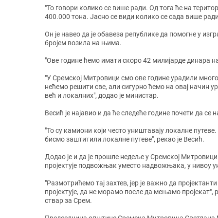
"То говори колико се више ради. Од тога ће на терито
400.000 тона. Јасно се види колико се сада више ради
Он је навео да је обавеза републике да помогне у изгр
бројем возила на њима.
"Ове године ћемо имати скоро 42 милијарде динара на
"У Сремској Митровици смо ове године урадили мног
нећемо решити све, али сигурно ћемо на овај начин у
већ и локалних", додао је министар.
Весић је најавио и да ће следеће године почети да се 
"То су камиони који често уништавају локалне путев
бисмо заштитили локалне путеве", рекао је Весић.
Додао је и да је прошле недеље у Сремској Митровици
пројектује подвожњак уместо надвожњака, у нивоу у
"Размотрићемо тај захтев, јер је важно да пројектанти
пројектује, да не морамо после да мењамо пројекат", р
ствар за Срем.