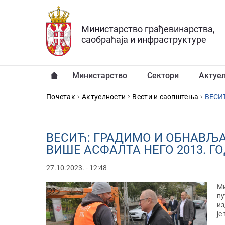
Прескочи на главни део садржаја
Министарство грађевинарства,
саобраћаја и инфраструктуре
Министарство
Сектори
Актуе
YOU ARE HERE
Почетак
Актуелности
Вести и саопштења
ВЕСИЋ: ГРАДИМО И ОБНАВЉАМ
ВИШЕ АСФАЛТА НЕГО 2013. Г
27.10.2023. - 12:48
Ми
пу
из
је