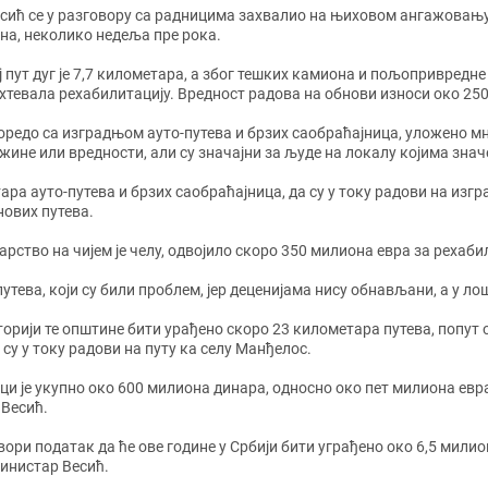
сић се у разговору са радницима захвалио на њиховом ангажовању,
на, неколико недеља пре рока.
ј пут дуг је 7,7 километара, а због тешких камиона и пољопривредне
хтевала рехабилитацију. Вредност радова на обнови износи око 25
 упоредо са изградњом ауто-путева и брзих саобраћајница, уложено 
ужине или вредности, али су значајни за људе на локалу којима знач
тара ауто-путева и брзих саобраћајница, да су у току радови на изгр
нових путева.
старство на чијем је челу, одвојило скоро 350 милиона евра за реха
тева, који су били проблем, јер деценијама нису обнављани, а у ло
торији те општине бити урађено скоро 23 километара путева, попут 
су у току радови на путу ка селу Манђелос.
ци је укупно око 600 милиона динара, односно око пет милиона евр
 Весић.
ори податак да ће ове године у Србији бити уграђено око 6,5 милион
министар Весић.