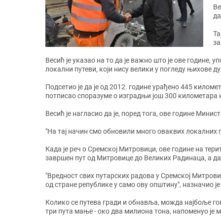
Ве
да
Та
за
Весић је указао на то да је важно што је ове године,
локални путеви, који нису велики у погледу њихове д
Подсетио је да је од 2012. године урађено 445 киломе
потписао споразуме о изградњи још 300 километара 
Весић је нагласио да је, поред тога, ове године Мини
"На тај начин смо обновили много оваквих локалних пу
Када је реч о Сремској Митровици, ове године на тери
завршен пут од Митровице до Великих Радинаца, а да 
"Вредност свих путарских радова у Сремској Митрови
од стране републике у само ову општину", назначио је
Колико се путева гради и обнавља, можда најбоље гов
три пута мање - око два милиона тона, напоменуо је 