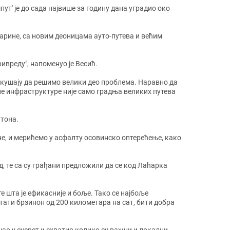
ут' је до сада највише за годину дана уградио око
путарине, са новим деоницама ауто-путева и већим
ивреду", напоменуо је Весић.
окушају да решимо велики део проблема. Наравно да
тне инфраструктуре није само градња великих путева
 тона.
не, и мерићемо у асфалту осовинско оптерећење, како
д, те са су грађани предложили да се код Лаћарка
те шта је ефикасније и боље. Тако се најбоље
кретати брзинон од 200 километара на сат, бити добра