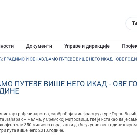
Ћ
лности
Документи
Управе и дирекције
Проје
О ПУТЕВЕ ВИШЕ НЕГО ИКАД - ОВЕ Г
ОДИНЕ
нистар грађевинарства, саобраћаја и инфраструктуре Горан Весић 
та Лаћарак – Чалма, у Сремској Митровици, где је истакао да је са
двојено чак 350 милиона евра, као и да ће укупно ове године широм
 три пута више него 2013.године.