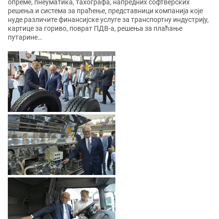
опреме, пнеуматика, тахографа, напредних софтверских
решења и система за праћење, представници компанија које
нуде различите финансијске услуге за транспортну индустрију,
картице за гориво, поврат ПДВ-а, решења за плаћање
путарине…