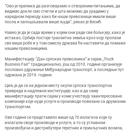
“Ово је прилика да разговарамо о отвореним питањима, да
видимо докле смо стигли и шта можемо да урадимо у
наредном периоду како би наши превозници имали више
посла и запошљавали више људи“, рекао је Весић.
Навео је да је сада време у којем они раде све боље јер, како је
истакао, Србија постаје транзитна земља кроз коју пролази
све више робе и у том смислу држава ће наставити да помаже
нашим превозницима.
Манифестацију “Дан српских превозника” и сајам „Truck
Busness Fair” традиционално, још од 2010. године организује
пословно удружење Међународни транспорт, а последњи пут
одржана је 2019. године.
Циљ је да се на једном месту окупи српска транспортна
привреда и надлежне институције, као и да саму
манифестацију прати сајам у коме учествују заинтересоване
компаније које нуде услуге и производе повезане са друмским
транспортом.
Ове године се представило више од 70 излагача који су
излагали своје производе и услуге, а то су углавном
произвођачи и дистрибутери теретних и прикључних возила,