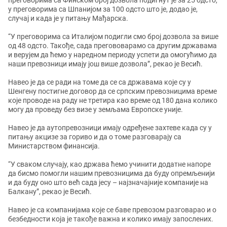
преговорима са Финском број дозвола подигнут је за 25 одсто,
у преговорима са Шпанијом за 100 одсто што је, додао је,
случај и када је у питању Мађарска.
“У преговорима са Италијом подигли смо број дозвола за више
од 48 одсто. Такође, сада прегововарамо са другим државама
и верујем да ћемо у наредном периоду успети да омогућимо да
наши превозници имају још више дозвола”, рекао је Весић.
Навео је да се ради на томе да се са државама које су у
Шенгену постигне договор да се српским превозницима време
које проводе на раду не третира као време од 180 дана колико
могу да проведу без визе у земљама Европске уније.
Навео је да аутопревозници имају одређене захтеве када су у
питању акцизе за гориво и да о томе разговарају са
Министарством финансија.
“У сваком случају, као држава ћемо учинити додатне напоре
да бисмо помогли нашим превозницима да буду опремљенији
и да буду оно што већ сада јесу – најзначајније компаније на
Балкану”, рекао је Весић.
Навео је са компанијама које се баве превозом разговарао и о
безбедности која је такође важна и колико имају запослених.