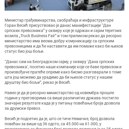
Министар грађевинарства, саобраћаја и инфраструктуре
Горан Весић присуствовао је данас манифестацији “Дан
српских превозника” у оквиру које је одржан и сајам теретних
возила „Truck Business Fair” и том приликом рекао да ресорно
министарство има веома добру комуникацију са српским
превозницима и да ће наставити да им помаже како би њихов
статус био још бољи.
“Данас сам на Београдском сајму, у оквиру ‘Дана српских
превозника’, посетио наше компаније које се баве превозом и
произвођаче пратеће опреме како бисмо разговарали о томе
шта још можемо да урадимо да би њихов статус у нашем
друштву био бољи”, рекао је Весић.
Навео је да је ресорно министарство од новембра прошле
године у преговорима са више различитих држава постигло
значајне резултате када је у питању повећање броја дозвола
за друмски превоз.
Весић је подсетио да је, што се тиче Немачке, број дозвола
повећан за више од 36 одсто, са 45.000 на 61.000, у