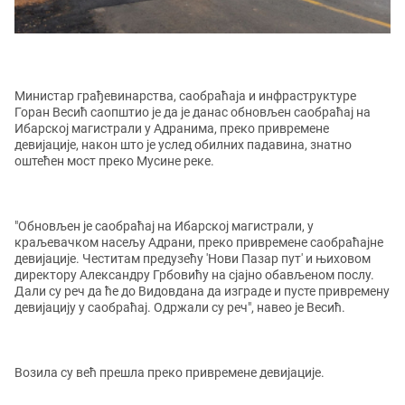
Министар грађевинарства, саобраћаја и инфраструктуре
Горан Весић саопштио је да је данас обновљен саобраћај на
Ибарској магистрали у Адранима, преко привремене
девијације, након што је услед обилних падавина, знатно
оштећен мост преко Мусине реке.
"Обновљен је саобраћај на Ибарској магистрали, у
краљевачком насељу Адрани, преко привремене саобраћајне
девијације. Честитам предузећу 'Нови Пазар пут' и њиховом
директору Александру Грбовићу на сјајно обављеном послу.
Дали су реч да ће до Видовдана да изграде и пусте привремену
девијацију у саобраћај. Одржали су реч", навео је Весић.
Возила су већ прешла преко привремене девијације.