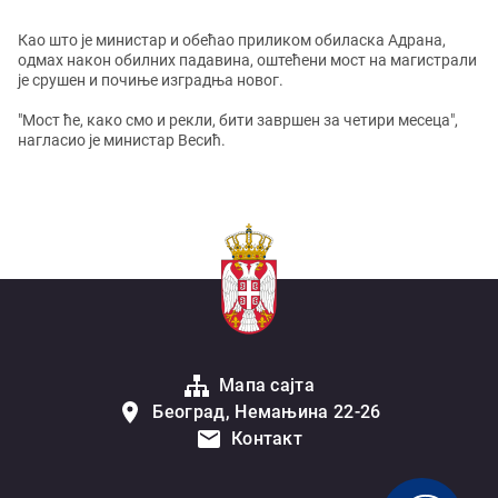
Као што је министар и обећао приликом обиласка Адрана,
одмах након обилних падавина, оштећени мост на магистрали
је срушен и почиње изградња новог.
"Мост ће, како смо и рекли, бити завршен за четири месеца",
нагласио је министар Весић.
Мапа сајта
Београд, Немањина 22-26
Контакт