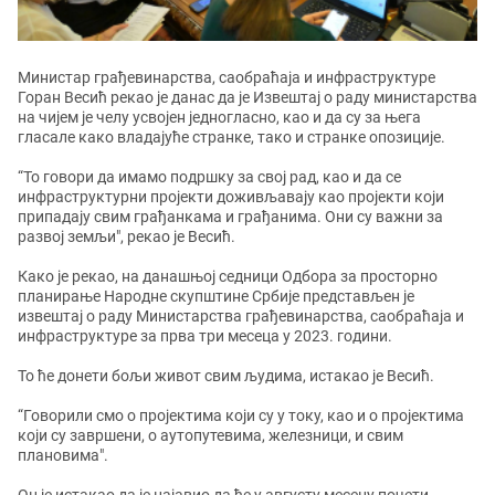
Министар грађевинарства, саобраћаја и инфраструктуре
Горан Весић рекао је данас да је Извештај о раду министарства
на чијем је челу усвојен једногласно, као и да су за њега
гласале како владајуће странке, тако и странке опозиције.
“То говори да имамо подршку за свој рад, као и да се
инфраструктурни пројекти доживљавају као пројекти који
припадају свим грађанкама и грађанима. Они су важни за
развој земљи", рекао је Весић.
Како је рекао, на данашњој седници Одбора за просторно
планирање Народне скупштине Србије представљен је
извештај о раду Министарства грађевинарства, саобраћаја и
инфраструктуре за прва три месеца у 2023. години.
То ће донети бољи живот свим људима, истакао је Весић.
“Говорили смо о пројектима који су у току, као и о пројектима
који су завршени, о аутопутевима, железници, и свим
плановима".