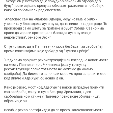
Такође, он је истакао да је понудио члановима одбора да у
будућности заједно крену да обилазе градилишта по Србији,
како би побољшали рад овог тела.
“Апеловао сам на чланове Одбора, међу којима је било и
учесника у блокадама ауто-пута, да то више никад не раде. То
производи само штету за грађане и буџет Србије. Свако има
право да изрази протест, али блокада ауто-путева је
недопустива", рекао је Весић.
Он је истакао да је Панчевачки мост безбедан за саобраћај
према извештајима које добијају од "Путева Србије".
“Радићемо пројекат реконструкције или изградње новог моста
на месту Панчевачког. Чињеница је да у тренутку
реконструкције преко тог моста не можемо да имамо
саобраћај. Да бисмо то започели морамо прво завршити мост
код Винче и Аде Хује", објаснио је он.
Како је рекао, мост код Аде Хује ће након изградње примити
сав саобраћај са ауто-пута Београд-Зрењанин, и део
саобраћаја који стиже у Панчево преко нове обилазнице",
објаснио је он.
Весић је рекао постоји идеја да се преко Панчевачког моста