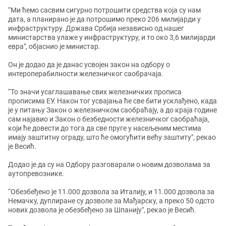
“Ми ћемо сасвим сигурно потрошити средства која су нам
дата, а планирано је да потрошимо преко 206 милијарди у
инфраструктуру. Држава Србија независно од нашег
министарства улаже у инфраструктуру, и то око 3,6 милијарди
евра", објаснио је министар.
Он је додао да је данас усвојен закон на одбору о
интероперабилности железничког саобрачаја.
“То значи усаглашавање свих железничких прописа
прописима ЕУ. Након тог усвајања ће све бити усклађено, када
је у питању Закон о железничком саобраћају, а до краја године
сам најавио и Закон о безбедности железничког саобраћаја,
који ће довести до тога да све пруге у насељеним местима
имају заштитну ограду, што ће омогућити већу заштиту", рекао
је Весић.
Додао је да су на Одбору разговарали о новим дозволама за
аутопревознике.
“Обезбеђено је 11.000 дозвола за Италију, и 11.000 дозвола за
Нeмачку, дуплиране су дозволе за Мађарску, а преко 50 одсто
нових дозвола је обезбеђено за Шпанију", рекао је Весић.