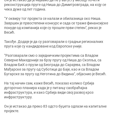
Он је истакао да је најавио да ће у августу месецу почети
реконструкција пруге од Ниша до Димитровграда, на коју се
чека дуже од пет година.
“У оквиру тог пројекта се налази и обилазница око Ниша.
Завршен је првостепени конкурс и сада се траже финансијске
понуде од компанија које су прошле први степен", рекао је
Весић.
Такође. Додаје је да су разговарали о градњи регионалних
пруга које су кандидоване код Европске уније.
“Разговарали смо о заједничким пројектима са Владом
Северне Македоније за брзу пругу од Ниша до Скопља, са
Владом БиХ о прузи од Београда до Сарајева, са Владом
Мађарске за пругу од Суботице до Баје, као и са Владом
Бугарске за пругу од Неготина до Видина", објаснио је Весић.
На тај начин сам, каже Весић, показао колико Србија
дугорочно планира када је у питању саобраћајна
инфраструктура, и како Србија види свој развој кроз
инфраструктуру.
Он је истакао да преко 83 одсто буџета одлази на капиталне
пројекте.