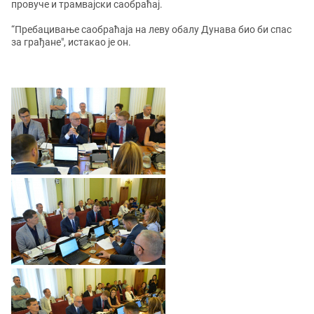
провуче и трамвајски саобраћај.
“Пребацивање саобраћаја на леву обалу Дунава био би спас
за грађане", истакао је он.