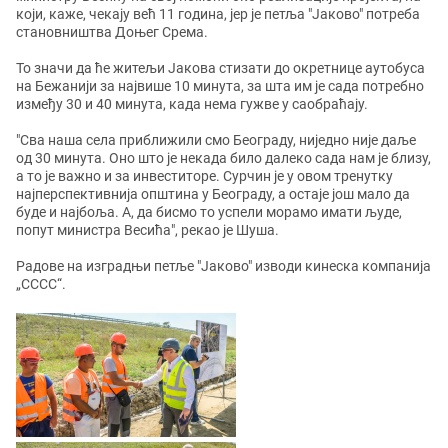
који, каже, чекају већ 11 година, јер је петља "Јаково" потреба
становништва Доњег Срема.
То значи да ће житељи Јакова стизати до окретнице аутобуса
на Бежанији за највише 10 минута, за шта им је сада потребно
између 30 и 40 минута, када нема гужве у саобраћају.
"Сва наша села приближили смо Београду, ниједно није даље
од 30 минута. Оно што је некада било далеко сада нам је близу,
а то је важно и за инвеститоре. Сурчин је у овом тренутку
најперспективнија општина у Београду, а остаје још мало да
буде и најбоља. А, да бисмо то успели морамо имати људе,
попут министра Весића", рекао је Шуша.
Радове на изградњи петље "Јаково" изводи кинеска компанија
„CCCC“.