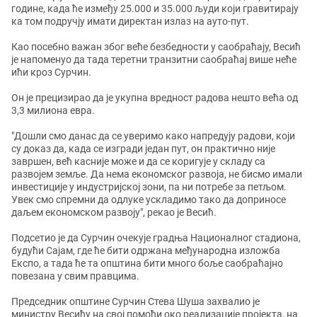
године, када ће између 25.000 и 35.000 људи који гравитирају
ка том подручју имати директан излаз на ауто-пут.
Као посебно важан због веће безбедности у саобраћају, Весић
је напоменуо да тада теретни транзитни саобраћај више неће
ићи кроз Сурчин.
Он је прецизирао да је укупна вредност радова нешто већа од
3,3 милиона евра.
"Дошли смо данас да се уверимо како напредују радови, који
су доказ да, када се изгради један пут, он практично није
завршен, већ касније може и да се коригује у складу са
развојем земље. Да нема економског развоја, не бисмо имали
инвестиције у индустријској зони, па ни потребе за петљом.
Увек смо спремни да одлуке ускладимо тако да доприносе
даљем економском развоју", рекао је Весић.
Подсетио је да Сурчин очекује градња Националног стадиона,
будући Сајам, где ће бити одржана међународна изложба
Експо, а тада ће та општина бити много боље саобраћајно
повезана у свим правцима.
Председник општине Сурчин Стева Шуша захвалио је
министру Весићу на свој помоћи око реализације пројекта, на