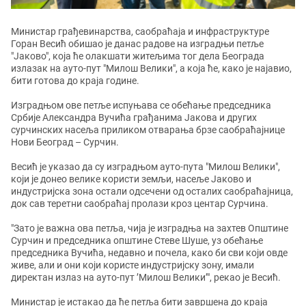
Министар грађевинарства, саобраћаја и инфраструктуре
Горан Весић обишао је данас радове на изградњи петље
"Јаково", која ће олакшати житељима тог дела Београда
излазак на ауто-пут "Милош Велики", а која ће, како је најавио,
бити готова до краја године.
Изградњом ове петље испуњава се обећање председника
Србије Александра Вучића грађанима Јакова и других
сурчинских насеља приликом отварања брзе саобраћајнице
Нови Београд – Сурчин.
Весић је указао да су изградњом ауто-пута "Милош Велики",
који је донео велике користи земљи, насеље Јаково и
индустријска зона остали одсечени од осталих саобраћајница,
док сав теретни саобраћај пролази кроз центар Сурчина.
"Зато је важна ова петља, чија је изградњa на захтев Општине
Сурчин и председника општине Стеве Шуше, уз обећање
председника Вучића, недавно и почела, како би сви који овде
живе, али и они који користе индустријску зону, имали
директан излаз на ауто-пут ’Милош Велики’", рекао је Весић.
Министар је истакао да ће петља бити завршена до краја