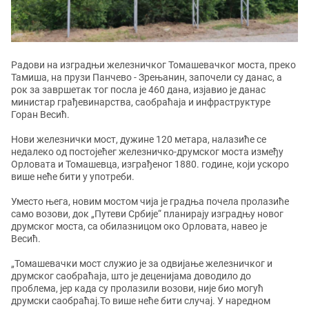
Радови на изградњи железничког Томашевачког моста, преко
Тамиша, на прузи Панчево - Зрењанин, започели су данас, а
рок за завршетак тог посла је 460 дана, изјавио је данас
министар грађевинарства, саобраћаја и инфраструктуре
Горан Весић.
Нови железнички мост, дужине 120 метара, налазиће се
недалеко од постојећег железничко-друмског моста између
Орловата и Томашевца, изграђеног 1880. године, који ускоро
више неће бити у употреби.
Уместо њега, новим мостом чија је градња почела пролазиће
само возови, док „Путеви Србије“ планирају изградњу новог
друмског моста, са обилазницом око Орловата, навео је
Весић.
„Томашевачки мост служио је за одвијање железничког и
друмског саобраћаја, што је деценијама доводило до
проблема, јер када су пролазили возови, није био могућ
друмски саобраћај.То више неће бити случај. У наредном