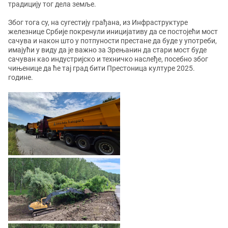
традицију тог дела земље.
Због тога су, на сугестију грађана, из Инфраструктуре
железнице Србије покренули иницијативу да се постојећи мост
сачува и након што у потпуности престане да буде у употреби,
имајући у виду да је важно за Зрењанин да стари мост буде
сачуван као индустријско и техничко наслеђе, посебно због
чињенице да ће тај град бити Престоница културе 2025.
године.