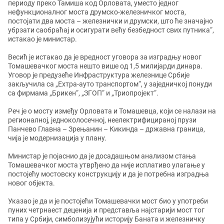
периоду преко Тамиша код Орловата, уместо једног
нефункционалног моста друмско-железничког моста,
постојати два моста – железнички и друмски, што ће значајно
убрзати саобраћај и осигурати већу безбедност свих путника“,
истакао је министар.
Весић је истакао да је вредност уговора за изградњу новог
Томашевачког моста нешто више од 1,5 милијарди динара.
Уговор је предузеће Инфраструктура железнице Србије
закључила са „Еxтра-ауто транспортом“, у заједничкој понуди
са фирмама „Брикен“, „ЗГОП“ и „Триопројект“.
Реч је о мосту између Орловата и Томашевца, који се налази на
регионалној, једноколосечној, неелектрифицираној прузи
Панчево Главна – Зрењанин – Кикинда – државна граница,
чија је модернизација у плану.
Министар је појаснио да је досадашњом анализом стања
Томашевачког моста утврђено да није исплативо улагање у
постојећу мостовску конструкцију и да је потребна изградња
новог објекта.
Указао је да и је постојећи Томашевачки мост био у употреби
пуних четрнаест деценија и представља најстарији мост тог
типа у Србији, симболизујући историју Баната и железничку