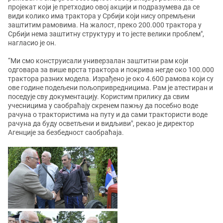
пројекат који је претходио овој акцији и подразумева да се
види колико има трактора у Србији који нису опремљени
заштитим рамовима. На жалост, преко 200.000 трактора у
Србији нема заштитну структуру и то јесте велики проблем",
нагласио је он.
“Ми смо конструисали универзалан заштитни рам који
одговара за више врста трактора и покрива негде око 100.000
трактора разних модела. Израђено је око 4.600 рамова који су
ове године подељени пољопривредницима. Рам је атестиран и
поседује сву документацију. Користим прилику да свим
учесницима у саобраћају скренем пажњу да посебно воде
рачуна о трактористима на путу и да сами трактористи воде
рачуна да буду осветљени и видљиви", рекао је директор
Агенције за безбедност саобраћаја.