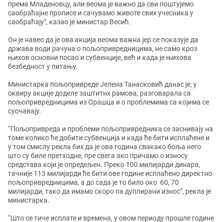
према Младеновцу, али веома је важно да сви поштујемо
саобраћајне прописе и сачувамо животе свих учесника у
саобраћају", казао је министар Весић.
Он је навео да је ова акција веома важна јер се показује да
држава води рачуна о пољопривредницима, не само кроз
њихов основни посао и субвенције, већ и када је њихова
безбедност у питању.
Министарка пољопривреде Јелена Танасковић данас је, у
оквиру акције доделе заштитнх рамова, разговарала са
пољопривредницима из Орашца и о проблемима са којима се
суочавају.
“Пољопривреда и проблеми пољопривредника се заснивају на
томе колико ће добити субвенција и када ће бити исплаћене и
у том смислу рекла бих да је ова година свакако боља него
што су биле претходне, пре свега ако причамо о износу
средстава који је опредељен. Преко 100 милијарди динара,
тачније 113 милијарди ће бити ове године исплаћено директно
пољопривредницима, а до сада је то било око 60, 70
милијарди, тако да имамо скоро па дуплирани износ", рекла је
министарка.
“Што се тиче исплате и времена, у овом периоду прошле године