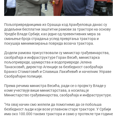
Пољопривредницима из Орашца код Аранђеловца данас су
додељени бесплатни заштитни рамови за тракторе на основу
Уредбе Владе Србије, као једне од превентивних мера за
смањење броја страдања услед превртања трактора и
покушаја минимизирања повреда возача трактора.
Додели рамова присуствовали су министар грађевинарства,
саобраћаја и инфраструктуре Горан Весић, министарка
пољопривреде, шумарства и водопривреде Јелена
Танасковић, директор Агенције за безбедност саобраћаја
Бранко Стаматовић и Славиша Лакићевић и начелник Управе
Саобраћајне полиције.
Према речима министра Весића, ради се о пројекту Владе у
коме учествује више министарстава, а носилац је
Министарство грађевинарства, саобраћаја и инфраструктуре.
“На овај начин смо желели да помогнемо да се побољша
безбедност људи који возе углавном старе тракторе. У Србији
има око 100.000 таквих трактора и само у протекле три године