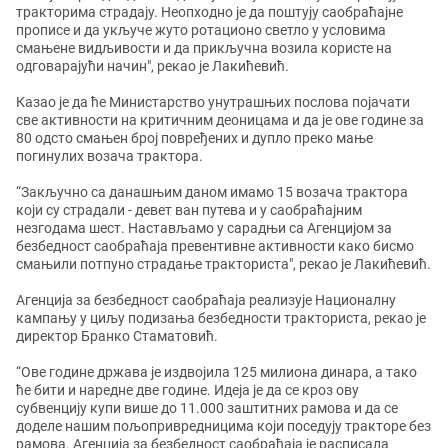
тракторима страдају. Неопходно је да поштују саобраћајне
прописе и да укључе жуто ротационо светло у условима
смањене видљивости и да прикључна возила користе на
одговарајући начин", рекао је Лакићевић.
Казао је да ће Министарство унутрашњих послова појачати
све активности на критичним деоницама и да је ове године за
80 одсто смањен број повређених и дупло преко мање
погинулих возача трактора.
“Закључно са данашњим даном имамо 15 возача трактора
који су страдали - девет ван путева и у саобраћајним
незгодама шест. Настављамо у сарадњи са Агенцијом за
безбедност саобраћаја превентивне активности како бисмо
смањили потпуно страдање тракториста", рекао је Лакићевић.
Агенција за безбедност саобраћаја реализује Националну
кампању у циљу подизања безбедности тракториста, рекао је
директор Бранко Стаматовић.
“Ове године држава је издвојила 125 милиона динара, а тако
ће бити и наредне две године. Идеја је да се кроз ову
субвенцију купи више до 11.000 заштитних рамова и да се
доделе нашим пољопривредницима који поседују тракторе без
рамова. Агенција за безбедност саобраћаја је расписала