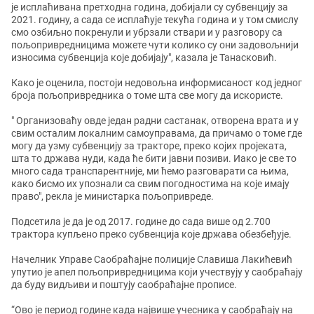
је исплаћивана претходна година, добијали су субвенцију за
2021. годину, а сада се исплаћује текућа година и у том смислу
смо озбиљно покренули и убрзали ствари и у разговору са
пољопривредницима можете чути колико су они задовољнији
износима субвенција које добијају", казала је Танасковић.
Како је оценила, постоји недовољна информисаност код једног
броја пољопривредника о томе шта све могу да искористе.
" Организоваћу овде један радни састанак, отворена врата и у
свим осталим локалним самоуправама, да причамо о томе где
могу да узму субвенцију за тракторе, преко којих пројеката,
шта то држава нуди, када ће бити јавни позиви. Иако је све то
много сада транспарентније, ми ћемо разговарати са њима,
како бисмо их упознали са свим погодностима на које имају
право", рекла је министарка пољопривреде.
Подсетила је да је од 2017. године до сада више од 2.700
трактора купљено преко субвенција које држава обезбеђује.
Начелник Управе Саобраћајне полиције Славиша Лакићевић
упутио је апел пољопривредницима који учествују у саобраћају
да буду видљиви и поштују саобраћајне прописе.
“Ово је период године када највише учесника у саобраћају на