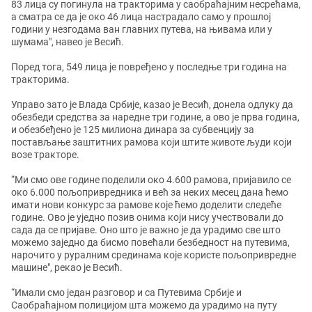
83 лица су погинула на тракторима у саобраћајним несрећама,
а сматра се да је око 46 лица настрадало само у прошлој
години у незгодама ван главних путева, на њивама или у
шумама", навео је Весић.
Поред тога, 549 лица је повређено у последње три година на
тракторима.
Управо зато је Влада Србије, казао је Весић, донела одлуку да
обезбеди средства за наредне три године, а ово је прва година,
и обезбеђено је 125 милиона динара за субвенцију за
постављање заштитних рамова који штите животе људи који
возе тракторе.
“Ми смо ове године поделили око 4.600 рамова, пријавило се
око 6.000 пољопривредника и већ за неких месец дана ћемо
имати нови конкурс за рамове које ћемо доделити следеће
године. Ово је уједно позив онима који нису учествовали до
сада да се пријаве. Оно што је важно је да урадимо све што
можемо заједно да бисмо повећали безбедност на путевима,
нарочито у руралним срединама које користе пољопривредне
машине", рекао је Весић.
“Имали смо један разговор и са Путевима Србије и
Саобраћајном полицијом шта можемо да урадимо на путу