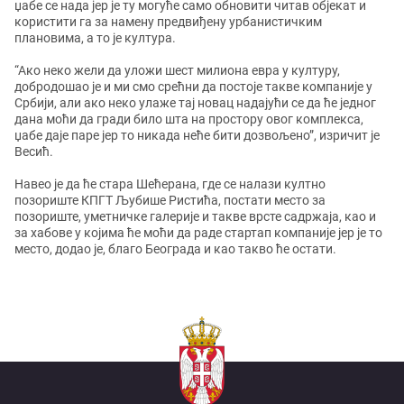
џабе се нада јер је ту могуће само обновити читав објекат и
користити га за намену предвиђену урбанистичким
плановима, а то је култура.
“Ако неко жели да уложи шест милиона евра у културу,
добродошао је и ми смо срећни да постоје такве компаније у
Србији, али ако неко улаже тај новац надајући се да ће једног
дана моћи да гради било шта на простору овог комплекса,
џабе даје паре јер то никада неће бити дозвољено”, изричит је
Весић.
Навео је да ће стара Шећерана, где се налази култно
позориште КПГТ Љубише Ристића, постати место за
позориште, уметничке галерије и такве врсте садржаја, као и
за хабове у којима ће моћи да раде стартап компаније јер је то
место, додао је, благо Београда и као такво ће остати.