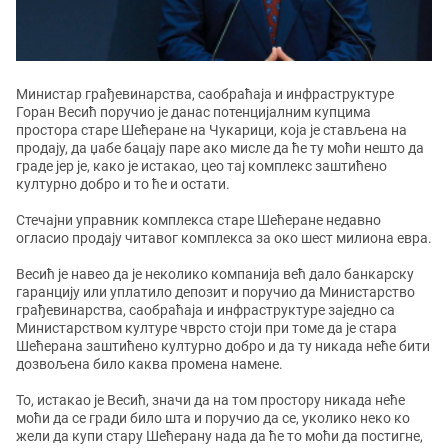
Министар грађевинарства, саобраћаја и инфраструктуре
Горан Весић поручио је данас потенцијалним купцима
простора старе Шећеране на Чукарици, која је стављена на
продају, да џабе бацају паре ако мисле да ће ту моћи нешто да
граде јер је, како је истакао, цео тај комплекс заштићено
културно добро и то ће и остати.
Стечајни управник комплекса старе Шећеране недавно
огласио продају читавог комплекса за око шест милиона евра.
Весић је навео да је неколико компанија већ дало банкарску
гаранцију или уплатило депозит и поручио да Министарство
грађевинарства, саобраћаја и инфраструктуре заједно са
Министарством културе чврсто стоји при томе да је стара
Шећерана заштићено културно добро и да ту никада неће бити
дозвољена било каква промена намене.
То, истакао је Весић, значи да на том простору никада неће
моћи да се гради било шта и поручио да се, уколико неко ко
жели да купи стару Шећерану нада да ће то моћи да постигне,