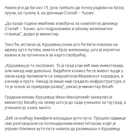
Навео је и да би око 15. јула требало да почну радови на брзој
прузи, на тунелу 4, на деоници Сталаћ – Ђунис.
„До краја године имаћемо извођача за комплетну деоницу
Сталаћ – Ђунис, што подразумева и обнову железничке
станице“, додао је министар.
Тако ће, истакао је, Крушевац осим што ће бити повезан на
мрежу ауто-путева, имати и брзу железницу, што је изузетно
важно и за путнички и за карго саобраћај.
„Крушевац је то заслужио. То је град који већ има инвестиција,
али никад није довољно. Видећете колико ће се живот људи у
овом крају променити са завршетком Моравског коридора, а
касније и пруге. Никад се више није градило инфраструктуре, а
то је основ за привреди развој“, рекао је министар Весић.
Градоначелник Крушевца Иван Манојловић захвалио је
министру Весићу на свему што је до сада учињено за тај град, а
учињено је, каже, много.
„Већ се осећају бенефити изградње ауто-пута. Прошле седмице
смо разговарали са потенцијалним инвеститором, којег је
управо близина ауто-пута навела да размишља о Крушевцу.