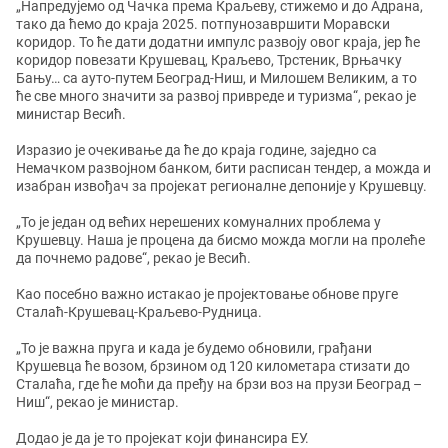
„Напредујемо од Чачка према Краљеву, стижемо и до Адрана,
тако да ћемо до краја 2025. потпунозавршити Моравски
коридор. То ће дати додатни импулс развоју овог краја, јер ће
коридор повезати Крушевац, Краљево, Трстеник, Врњачку
Бању… са ауто-путем Београд-Ниш, и Милошем Великим, а то
ће све много значити за развој привреде и туризма“, рекао је
министар Весић.
Изразио је очекивање да ће до краја године, заједно са
Немачком развојном банком, бити расписан тендер, а можда и
изабран извођач за пројекат регионалне депоније у Крушевцу.
„То је један од већих нерешених комуналних проблема у
Крушевцу. Наша је процена да бисмо можда могли на пролеће
да почнемо радове“, рекао је Весић.
Као посебно важно истакао је пројектовање обнове пруге
Сталаћ-Крушевац-Краљево-Рудница.
„То је важна пруга и када је будемо обновили, грађани
Крушевца ће возом, брзином од 120 километара стизати до
Сталаћа, где ће моћи да пређу на брзи воз на прузи Београд –
Ниш“, рекао је министар.
Додао је да је то пројекат који финансира ЕУ.