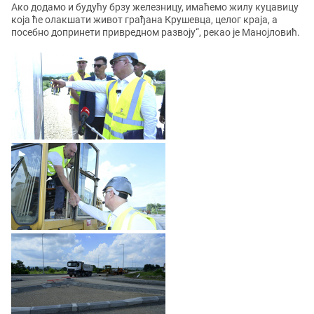
Ако додамо и будућу брзу железницу, имаћемо жилу куцавицу
која ће олакшати живот грађана Крушевца, целог краја, а
посебно допринети привредном развоју“, рекао је Манојловић.