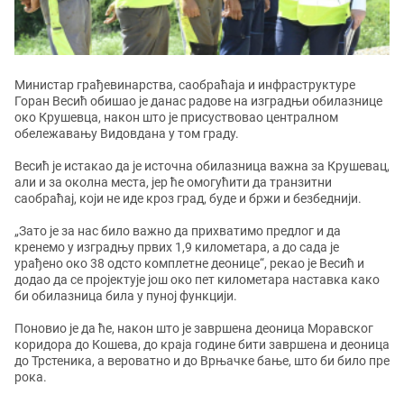
Министар грађевинарства, саобраћаја и инфраструктуре
Горан Весић обишао је данас радове на изградњи обилазнице
око Крушевца, након што је присуствовао централном
обележавању Видовдана у том граду.
Весић је истакао да је источна обилазница важна за Крушевац,
али и за околна места, јер ће омогућити да транзитни
саобраћај, који не иде кроз град, буде и бржи и безбеднији.
„Зато је за нас било важно да прихватимо предлог и да
кренемо у изградњу првих 1,9 километара, а до сада је
урађено око 38 одсто комплетне деонице“, рекао је Весић и
додао да се пројектује још око пет километара наставка како
би обилазница била у пуној функцији.
Поновио је да ће, након што је завршена деоница Моравског
коридора до Кошева, до краја године бити завршена и деоница
до Трстеника, а вероватно и до Врњачке бање, што би било пре
рока.