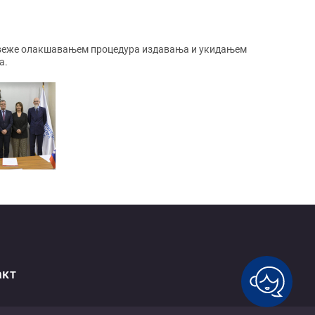
е повеже олакшавањем процедура издавања и укидањем
а.
акт