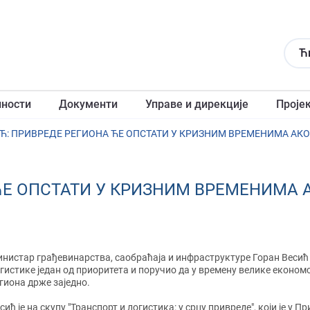
Ћ
лности
Документи
Управе и дирекције
Проје
Ћ: ПРИВРЕДЕ РЕГИОНА ЋЕ ОПСТАТИ У КРИЗНИМ ВРЕМЕНИМА АКО
ЋЕ ОПСТАТИ У КРИЗНИМ ВРЕМЕНИМА 
нистар грађевинaрства, саобраћаја и инфраструктуре Горан Весић из
гистике један од приоритета и поручио да у времену велике еконо
гиона држе заједно.
сић је на скупу "Транспорт и логистика: у срцу привреде", који је у