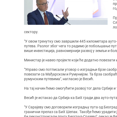
пр
г
Пр
Сл
ло
сектору.
"У овом тренутку смо завршили 445 километара ауто-
путева. Разлог због чега то радимо је побољшање пу
више инвестиција, равномернији развој у земљи и б
Министар је навео пројекте који ће додатно повезат
"Управо смо потписали уговор о изградњи брзе саобра
повезати са Мађарском и Румунијом. Та брза саобраћ
румунским путевима", нагласио је Весић.
На тај начин ћемо омогућити развој тог дела Србије
Весић је истакао да Србија ка БиХ гради два ауто-пу
"У Сарајеву смо договорили изградњу пута од Београд
гранични прелаз са БиХ Шепак. Такође ћемо урадити 
би реконструисали пругу Београд-Срајево", рекао 