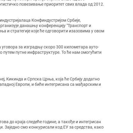
 логистичко повезивање приоритет свих влада од 2012.
 индустријалаца Конфиндустријом Србије,
ганизује данашњу конференцију "Транспорт и
ња и стратегије које ће одговорити изазовима у овом
а уговора за изградњу скоро 300 километара ауто-
о путем путне инфраструктуре. То ће нам омогућити
еј, Кикинда и Српска Црња, која ће Србију додатно
ападној Европи, и биће интегрисана са мађарским и
ова до краја следеће године, а такође и интегрисан
. Заједно смо конкурисали код ЕУ за средства, како