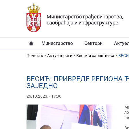
Прескочи на главни део садржаја
Министарство грађевинарства,
саобраћаја и инфраструктуре
Министарство
Сектори
Актуе
YOU ARE HERE
Почетак
Актуелности
Вести и саопштења
ВЕСИ
ВЕСИЋ: ПРИВРЕДЕ РЕГИОНА 
ЗАЈЕДНО
26.10.2023. - 17:36
Ми
ло
ре
Ве