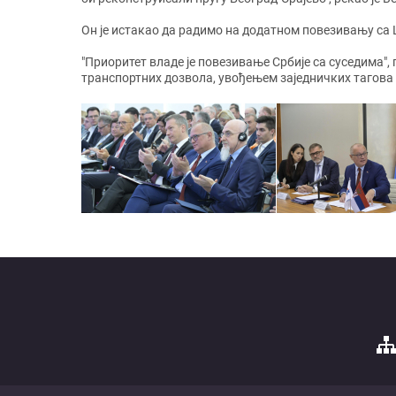
Он је истакао да радимо на додатном повезивању са
"Приоритет владе је повезивање Србије са суседима"
транспортних дозвола, увођењем заједничких тагова 