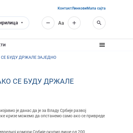
Контакт
Линкови
Мапа сајта
ирилица
Аа
кти
 СЕ БУДУ ДРЖАЛЕ ЗАЈЕДНО
АКО СЕ БУДУ ДРЖАЛЕ
јавио је данас да је за Владу Србије развој
мске кризе можемо да опстанемо само ако се привреде
 Привредној комори Србије окупио више од 200