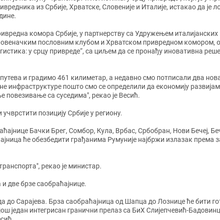
ивредника из Србије, Хрватске, Словеније и Италије, истакао да је
одине.
ивредна комора Србије, у партнерству са Удружењем италијанских
овеначким пословним клубом и Хрватском привредном комором, ор
гистика: у срцу привреде“, са циљем да се пронађу иновативна реше
путева и градимо 461 килиметар, а недавно смо потписали два нов
тне инфраструктуре пошто смо се определили да економију развијам
оље повезивање са суседима", рекао је Весић.
и и учврстити позицију Србије у региону.
ћајнице Бачки Брег, Сомбор, Кула, Врбас, Србобран, Нови Бечеј, Беч
ајница ће обезбедити грађанима Румуније најбржи излазак према з
 и транспорта", рекао је министар.
та и две брзе саобраћајнице.
а до Сарајева. Брза саобраћајница од Шапца до Лознице ће бити гот
још један интегрисан гранични прелаз са БиХ Слијепчевић-Бадовинци
је Весић.