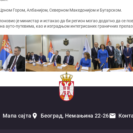
 Црном Гором, Албанијом, Северном Македонијом и Бугарском.
, поновио је министар и истакао да би регион могао додатно да с
на ауто-путевима, као и изградњом интегрисаних граничних прелаз
Мапа сајта
Београд, Немањина 22-26
Конт