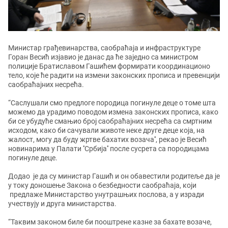
Министар грађевинарства, саобраћаја и инфраструктуре
Горан Весић изјавио је данас да ће заједно са министром
полиције Братиславом Гашићем формирати координационо
тело, које ће радити на измени законских прописа и превенцији
саобраћајних несрећа.
“Саслушали смо предлоге породица погинуле деце о томе шта
можемо да урадимо поводом измена законских прописа, како
би се убудуће смањио број саобраћајних несрећа са смртним
исходом, како би сачували животе неке друге деце која, на
жалост, могу да буду жртве бахатих возача'', рекао је Весић
новинарима у Палати ''Србија'' после сусрета са породицама
погинуле деце.
Додао је да су министар Гашић и он обавестили родитеље да је
у току доношење Закона о безбедности саобраћаја, који
предлаже Министарство унутрашњих послова, а у изради
учествују и друга министарства.
“Таквим законом биле би пооштрене казне за бахате возаче,