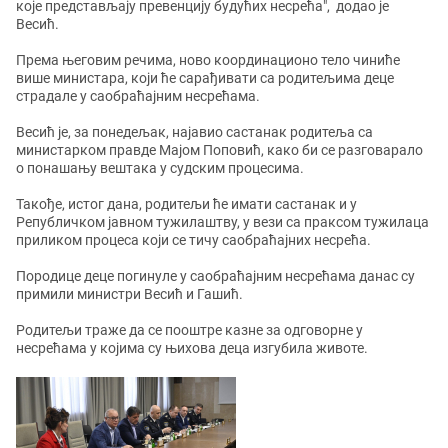
које представљају превенцију будућих несрећа", додао је
Весић.
Према његовим речима, ново координационо тело чиниће
више министара, који ће сарађивати са родитељима деце
страдале у саобраћајним несрећама.
Весић је, за понедељак, најавио састанак родитеља са
министарком правде Мајом Поповић, како би се разговарало
о понашању вештака у судским процесима.
Такође, истог дана, родитељи ће имати састанак и у
Републичком јавном тужилаштву, у вези са праксом тужилаца
приликом процеса који се тичу саобраћајних несрећа.
Породице деце погинуле у саобраћајним несрећама данас су
примили министри Весић и Гашић.
Родитељи траже да се пооштре казне за одговорне у
несрећама у којима су њихова деца изгубила животе.