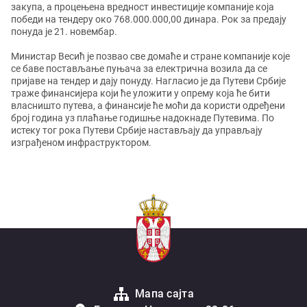
закупа, а процењена вредност инвестиције компаније која
победи на тендеру око 768.000.000,00 динара. Рок за предају
понуда је 21. новембар.
Министар Весић је позвао све домаће и стране компаније које
се баве постављање пуњача за електрична возила да се
пријаве на тендер и дају понуду. Нагласио је да Путеви Србије
траже финансијера који ће уложити у опрему која ће бити
власништо путева, а финансије ће моћи да користи одређени
број година уз плаћање годишње надокнаде Путевима. По
истеку тог рока Путеви Србије настављају да управљају
изграђеном инфраструктором.
Мапа сајта