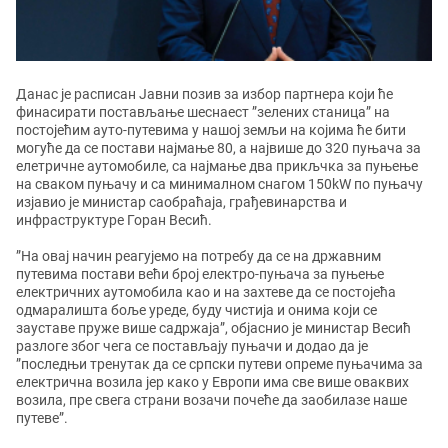
Данас је расписан Јавни позив за избор партнера који ће
финасирати постављање шеснаест ”зелених станица” на
постојећим ауто-путевима у нашој земљи на којима ће бити
могуће да се постави најмање 80, а највише до 320 пуњача за
елетричне аутомобиле, са најмање два прикљчка за пуњење
на сваком пуњачу и са минималном снагом 150kW по пуњачу
изјавио је министар саобраћаја, грађевинарства и
инфраструктуре Горан Весић.
”На овај начин реагујемо на потребу да се на државним
путевима постави већи број електро-пуњача за пуњење
електричних аутомобила као и на захтеве да се постојећа
одмаралишта боље уреде, буду чистија и онима који се
зауставе пруже више садржаја”, објаснио је министар Весић
разлоге због чега се постављају пуњачи и додао да је
”последњи тренутак да се српски путеви опреме пуњачима за
електрична возила јер како у Европи има све више оваквих
возила, пре свега страни возачи почеће да заобилазе наше
путеве”.