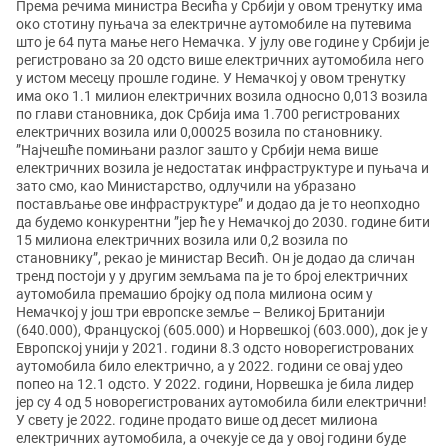
Према речима министра Весића у Србији у овом тренутку има
око стотину пуњача за електричне аутомобиле на путевима
што је 64 пута мање него Немачка. У јулу ове године у Србији је
регистровано за 20 одсто више електричних аутомобила него
у истом месецу прошле године. У Немачкој у овом тренутку
има око 1.1 милион електричних возила односно 0,013 возила
по глави становника, док Србија има 1.700 регистрованих
електричних возила или 0,00025 возила по становнику.
”Најчешће помињани разлог зашто у Србији нема више
електричних возила је недостатак инфраструктуре и пуњача и
зато смо, као Министарство, одлучили на убразано
постављање ове инфраструктуре” и додао да је то неопходно
да будемо конкурентни ”јер ће у Немачкој до 2030. године бити
15 милиона електричних возила или 0,2 возила по
становнику”, рекао је министар Весић. Он је додао да сличан
тренд постоји у у другим земљама па је то број електричних
аутомобила премашио бројку од пола милиона осим у
Немачкој у још три европске земље – Великој Британији
(640.000), Француској (605.000) и Норвешкој (603.000), док је у
Европској унији у 2021. години 8.3 одсто новорегистрованих
аутомобила било електрично, а у 2022. години се овај удео
попео на 12.1 одсто. У 2022. години, Норвешка је била лидер
јер су 4 од 5 новорегистрованих аутомобила били електрични!
У свету је 2022. године продато више од десет милиона
електричних аутомобила, а очекује се да у овој години буде