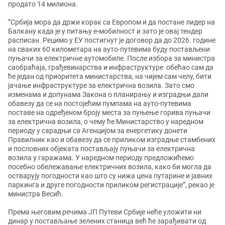
продато 14 милиона.
”Србија мора да држи корак са Европом и да постане лидер на
Балкану када је у питању е-мобилност и зато је овај тендер
расписан. Рецимо у ЕУ постигнут је договор да до 2026. године
на сваких 60 километара на ауто-путевима буду постављени
пуњачи за електричне аутомобиле. После избора за министра
саобраћаја, грађевинарства и инфраструктуре обећао сам да
ће један од приоритета министарства, на чијем сам челу, бити
јачање инфраструктуре за електрична возила. Зато смо
изменама и допунама Закона о планирању и изградњи дали
обавезу да се на постојећим пумпама на ауто-путевима
поставе на одређеном броју места за пуњење горива пуњачи
за електрична возила, о чему ће Министарство у наредном
периоду у сарадњи са Агенцијом за енергетику донети
Правилник као и обавезу да се приликом изградње стамбених
и пословних објеката постављају пуњачи за електрична
возила у гаражама. У наредном периоду предложићемо
посебно обележавање електричних возила, како би могла да
остварују погодности као што су нижа цена путарине и јавних
паркинга и друге погодности приликом регистрације”, рекао је
министра Весић.
Према његовим речима ЈП Путеви Србије неће уложити ни
динар у постављање зелених станица већ ће зарађивати од