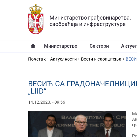
Прескочи на главни део садржаја
Министарство грађевинарства,
саобраћаја и инфраструктуре
Министарство
Сектори
Актуе
YOU ARE HERE
Почетак
Актуелности
Вести и саопштења
ВЕСИ
ВЕСИЋ СА ГРАДОНАЧЕЛНИЦИ
„LIID“
14.12.2023. - 09:56
Ми
Ан
гр
Ре