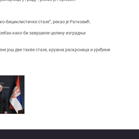
ко-бициклистичке стазе”, рекао је Ратковић.
потребан како би завршили целину изградње
не још две такве стазе, кружна раскрсница и уређени