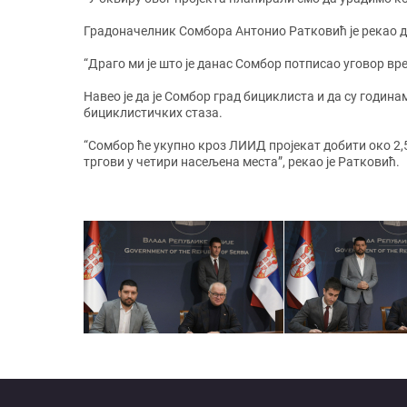
Градоначелник Сомбора Антонио Ратковић је рекао д
“Драго ми је што је данас Сомбор потписао уговор вр
Навео је да је Сомбор град бициклиста и да су година
бициклистичких стаза.
“Сомбор ће укупно кроз ЛИИД пројекат добити око 2,
тргови у четири насељена места”, рекао је Ратковић.