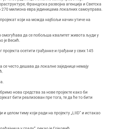
фраструктуре, Француска развојна агенција и Светска
но 270 милиона евра јединицама локалних самоуправа.
“ пројекат који на можда најбољи начин утиче на
ачин омогућава да се побољша квалитет живота људи у
о је Весић.
ог пројекта осетити грађанке и грађани у свих 145
 се често дешава да локалне заједнице немају
ћ.
а.
бримо нова средства за нове пројекте како би
ројекат бити реализован пре тога, те да ће то бити
и целом тиму који ради на пројекту „LIID“ и истакао
аћајница у граду”, рекао је Гојковић.