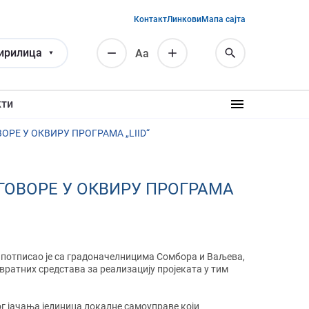
Контакт
Линкови
Мапа сајта
ирилица
Аа
кти
Е У ОКВИРУ ПРОГРАМА „LIID“
ОВОРЕ У ОКВИРУ ПРОГРАМА
 потписао је са градоначелницима Сомбора и Ваљева,
вратних средстава за реализацију пројеката у тим
ог јачања јединица локалне самоуправе који