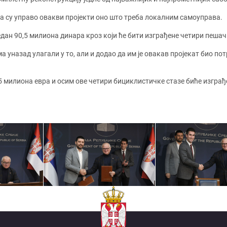
а су управо овакви пројекти оно што треба локалним самоуправа.
едан 90,5 милиона динара кроз који ће бити изграђене четири пешач
ма уназад улагали у то, али и додао да им је овакав пројекат био 
5 милиона евра и осим ове четири бициклистичке стазе биће изграђе