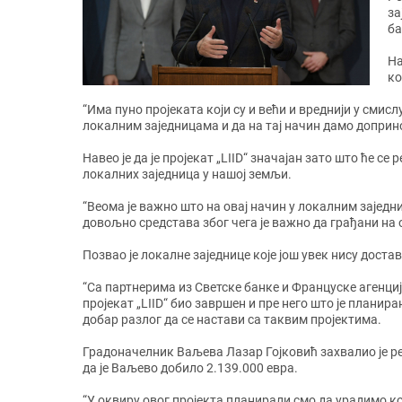
за
ба
На
ко
“Има пуно пројеката који су и већи и вреднији у смис
локалним заједницама и да на тај начин дамо доприно
Навео је да је пројекат „LIID“ значајан зато што ће с
локалних заједница у нашој земљи.
“Веома је важно што на овај начин у локалним зајед
довољно средстава због чега је важно да грађани на о
Позвао је локалне заједнице које још увек нису доста
“Са партнерима из Светске банке и Француске агенциј
пројекат „LIID“ био завршен и пре него што је планирано
добар разлог да се настави са таквим пројектима.
Градоначелник Ваљева Лазар Гојковић захвалио је рес
да је Ваљево добило 2.139.000 евра.
“У оквиру овог пројекта планирали смо да урадимо ком