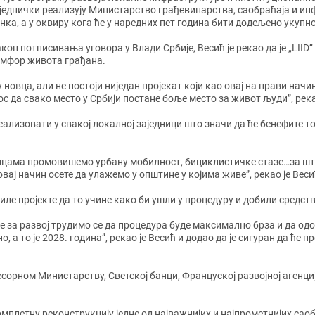
једнички реализују Министарство грађевинарства, саобраћаја и ин
нка, а у оквиру кога ће у наредних пет година бити додељено укуп
кон потписивања уговора у Влади Србије, Весић је рекао да је „LIID
мфор живота грађана.
лу новца, али не постоји ниједан пројекат који као овај на прави н
с да свако место у Србији постане боље место за живот људи”, река
е реализовати у свакој локалној заједници што значи да ће бенефите т
ницама промовишемо урбану мобилност, бициклистичке стазе…за шта
вај начин осете да улажемо у општине у којима живе”, рекао је Веси
виле пројекте да то учине како би ушли у процедуру и добили средств
е за развој трудимо се да процедура буде максимално брза и да одо
, а то је 2028. година”, рекао је Весић и додао да је сигуран да ће п
орном Министарству, Светској банци, Француској развојној агенцији 
плетну реконструкцију једне од најважнијих и најпрометнијих саобр