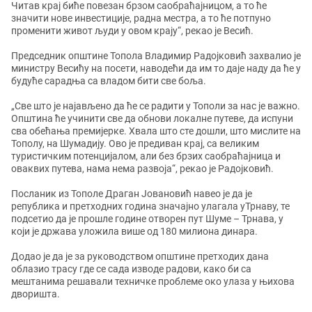
Читав крај биће повезан брзом саобраћајницом, а то ће
значити нове инвестиције, радна местра, а то ће потпуно
променити живот људи у овом крају“, рекао је Весић.
Председник општине Топола Владимир Радојковић захвалио је
министру Весићу на посети, наводећи да им то даје наду да ће у
будуће сарадња са владом бити све боља.
„Све што је најављено да ће се радити у Тополи за нас је важно.
Општина ће учинити све да обнови локалне путеве, да испуни
сва обећања премијерке. Хвала што сте дошли, што мислите на
Тополу, на Шумадију. Ово је предиван крај, са великим
туристичким потенцијалом, али без брзих саобраћајница и
оваквих путева, нама нема развоја“, рекао је Радојковић.
Посланик из Тополе Драган Јовановић навео је да је
република и претходних година значајно улагала уТрнаву, те
подсетио да је прошле године отворен пут Шуме – Трнава, у
који је држава уложила више од 180 милиона динара.
Додао је да је за руководством општине претходих дана
облазио трасу где се сада изводе радови, како би са
мештанима решавали техничке проблеме око улаза у њихова
дворишта.