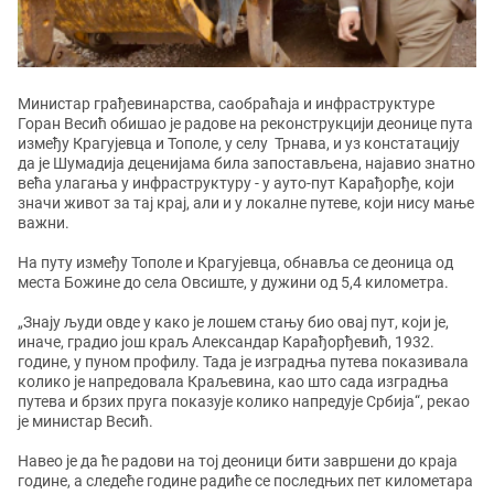
Министар грађевинарства, саобраћаја и инфраструктуре
Горан Весић обишао је радове на реконструкцији деонице пута
између Крагујевца и Тополе, у селу Трнава, и уз констатацију
да је Шумадија деценијама била запостављена, најавио знатно
већа улагања у инфраструктуру - у ауто-пут Карађорђе, који
значи живот за тај крај, али и у локалне путеве, који нису мање
важни.
На путу између Тополе и Крагујевца, обнавља се деоница од
места Божине до села Овсиште, у дужини од 5,4 километра.
„Знају људи овде у како је лошем стању био овај пут, који је,
иначе, градио још краљ Александар Карађорђевић, 1932.
године, у пуном профилу. Тада је изградња путева показивала
колико је напредовала Краљевина, као што сада изградња
путева и брзих пруга показује колико напредује Србија“, рекао
је министар Весић.
Навео је да ће радови на тој деоници бити завршени до краја
године, а следеће године радиће се последњих пет километара