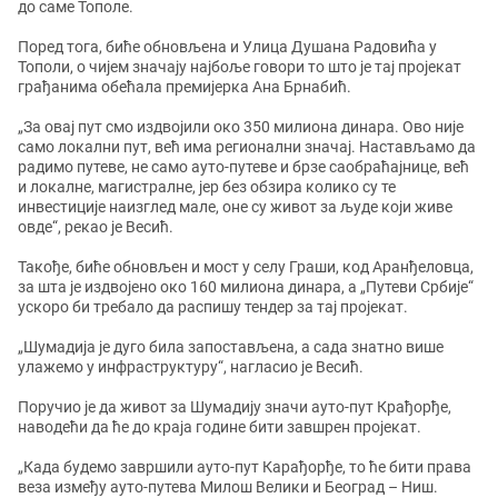
до саме Тополе.
Поред тога, биће обновљена и Улица Душана Радовића у
Тополи, о чијем значају најбоље говори то што је тај пројекат
грађанима обећала премијерка Ана Брнабић.
„За овај пут смо издвојили око 350 милиона динара. Ово није
само локални пут, већ има регионални значај. Настављамо да
радимо путеве, не само ауто-путеве и брзе саобраћајнице, већ
и локалне, магистралне, јер без обзира колико су те
инвестиције наизглед мале, оне су живот за људе који живе
овде“, рекао је Весић.
Такође, биће обновљен и мост у селу Граши, код Аранђеловца,
за шта је издвојено око 160 милиона динара, а „Путеви Србије“
ускоро би требало да распишу тендер за тај пројекат.
„Шумадија је дуго била запостављена, а сада знатно више
улажемо у инфраструктуру“, нагласио је Весић.
Поручио је да живот за Шумадију значи ауто-пут Крађорђе,
наводећи да ће до краја године бити завшрен пројекат.
„Када будемо завршили ауто-пут Карађорђе, то ће бити права
веза између ауто-путева Милош Велики и Београд – Ниш.