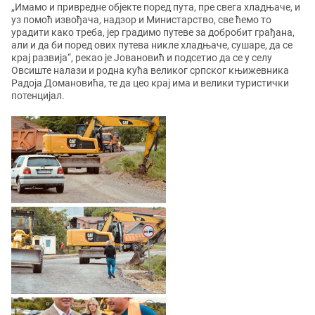
„Имамо и привредне објекте поред пута, пре свега хладњаче, и
уз помоћ извођача, надзор и Министарство, све ћемо то
урадити како треба, јер градимо путеве за добробит грађана,
али и да би поред ових путева никле хладњаче, сушаре, да се
крај развија“, рекао је Јовановић и подсетио да се у селу
Овсиште налази и родна кућа великог српског књижевника
Радоја Домановића, те да цео крај има и велики туристички
потенцијал.