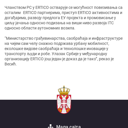
Чланством РС у ERTICO остварује се могућност повезивања са
осталим ERTICO партнерима, приступ ERTICO активностима и
догађајима, развоју предлога ЕУ пројекта и промовисање у
циљу јачања односно подизања на виши ниво развоја ITC
односно области аутономних возила.
“Министарство грађевинарства, саобраћаја и инфраструктуре
на чијем сам челу снажно подржава урбану мобилност,
еколошке видове саобраћаја и технолошке иновације у
транспорту људи и робе. Улазак Србије у међународну
организацију ERTICO још један је доказ да је тако”, рекао је
Весић.
Мапа сајта