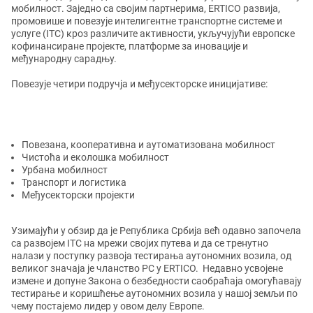
мобилност. Заједно са својим партнерима, ERTICO развија,
промовише и повезује интелигентне транспортне системе и
услуге (ITC) кроз различите активности, укључујући европске
кофинансиране пројекте, платформе за иновације и
међународну сарадњу.
Повезује четири подручја и међусекторске иницијативе:
Повезана, кооперативна и аутоматизована мобилност
Чистоћа и еколошка мобилност
Урбана мобилност
Транспорт и логистика
Међусекторски пројекти
Узимајући у обзир да је Република Србија већ одавно започела
са развојем ITC на мрежи својих путева и да се тренутно
налази у поступку развоја тестирања аутономних возила, од
великог значаја је чланство РС у ERTICO. Недавно усвојене
измене и допуне Закона о безбедности саобраћаја омогућавају
тестирање и коришћење аутономних возила у нашој земљи по
чему постајемо лидер у овом делу Европе.