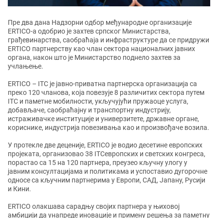
Пре два дана Надзорни одбор међународне организације
ERTICO-а одобрио је захтев српског Министарства,
грађевинарства, саобраћаја и инфраструктуре да се придружи
ERTICO партнерству као члан сектора националних јавних
органа, након што је Министарство поднело захтев за
учлањење.
ERTICO – ITC је јавно-приватна партнерска организација са
преко 120 чланова, која повезује 8 различитих сектора путем
ITC и паметне мобилности, укључујући пружаоце услуга,
добављаче, саобраћајну и транспортну индустрију,
истраживачке институције и универзитете, државне органе,
кориснике, индустрија повезивања као и произвођаче возила.
У протекле две деценије, ERTICO је водио десетине европских
пројеката, организовао 38 ITCевропских и светских конгреса,
порастао са 15 на 120 партнера, преузео кључну улогу у
јавним консултацијама и политикама и успоставио дугорочне
односе са кључним партнерима у Европи, САД, Јапану, Русији
и Кини.
ERTICO олакшава сарадњу својих партнера у њиховој
амбицији да унапреде иновације и примену решења за паметну