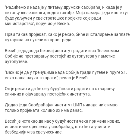
"Радићемо и када је у питању друмски саобраћај и када је у
питању железнички, водни такође. Моја намера је да институт
буде укључен у све стратешке пројекте које ради
министарство", поручио је Весић.
Први такав пројекат, како је рекао, биће инсталирање наплате
путарина на путевима првог реда.
Весић је додао да ће овај институт радити и са Телекомом
Србије на претварању постојећих аутопутева у паметне
аутопутеве.
"Важно је да у тренуцима када Србија гради путеве и пруге 21.
века наша наука то прати", рекао је Весић.
Он је рекао и да ће се у будућности радити на отварању
сличних и ојачавању постојећих института.
Додао је да Саобраћајни институт ЦИП никада није имао
толико пројеката колико их има данас.
Весић је истакао да нас у будућности чека примена нових,
иновативних решења у саобраћају, што ће га учинити
безбеднијим за све учеснике.