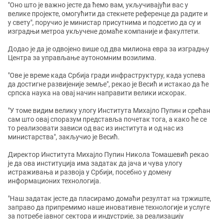
"Оно што је важно јесте да ћемо вам, укључивајући вас у
велике пројекте, омогућити да стекнете референце да радите и
у свету", поручио је министар присутнима и подсетио да су и
изградњи метроа укључене домаће компаније и факултети.
Додао је да је одвојено више од два милиона евра за изградњу
Центра за управљање аутономним возилима.
"Ове је време када Србија гради инфраструктуру, када успева
да достигне развијеније земље", рекао је Весић и истакао да ће
српска наука на овај начин направити велики искорак.
"У томе видим велику улогу Института Михајло Пупин и срећан
сам што овај споразум представља почетак тога, а како ће се
то реализовати зависи од вас из института и од нас из
министарства", закључио је Весић.
Директор Института Михајло Пупин Никола Томашевић рекао
је да ова институција има задатак да јача и чува улогу
истраживања и развоја у Србији, посебно у домену
информационих технологија.
"Наш задатак јесте да пласирамо домаћи резултат на тржиште,
заправо да припремимо наше иновативне технологије и услуге
за потребе јавног сектора и индустрије, за реализацију