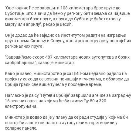
"Ове године ће се завршити 108 километара брзе пруге до
Суботице, што значи да ћемо у региону бити земља са највише
километара брзе пруге, а пруга до Суботице биће готова у
марту или априлу", рекао је Весић.
Он је додао да ће заједно са Институтом радити на изградњи
пруга према Скопљу и Солуну, као и реконструкцију постојећих
регионалних пруга.
"Завршићемо скоро 487 километара нових аутопутева и брзих
саобраћајница", казао је министар.
Како је навео, министарство је са ЦИП-ом недавно радило на
пројекту како да се возачи понашају у тунелима, с обзиром да
Србија гради све више тунела у последње време.
Нагласио је да су "Путеви Србије" завршили агенде за изградњу
16 зелених оаза, на којима ће бити између 80 и 320
електропуњача.
Министар је додао да је у плану да се ради студија у којима би
постојећи заштитни плац на аутопутевима претворили у
соларне панеле.