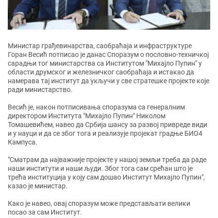
Министар грађевинарства, саобраћаја и инфраструктуре
Горан Весић потписао је данас Споразум о пословно-техничкој
сарадњи тог министарства са Институтом "Михајло Пупин" у
области друмског и железничког саобраћаја и истакао да
намерава тај институт да укључи у све стратешке пројекте које
ради министарство.
Весић је, након потписивања споразума са генералним
директором Института "Михајло Пупин" Николом
Томашевићем, навео да Србија шансу за развој привреде види
и у науци и да се због тога и реализује пројекат градње БИО4
Кампуса.
"Сматрам да најважније пројекте у нашој земљи треба да раде
наши институти и наши људи. Због тога сам срећан што је
трећа институција у коју сам дошао Институт Михајло Пупин",
казао је министар.
Како је навео, овај споразум може представљати велики
посао за сам Институт.