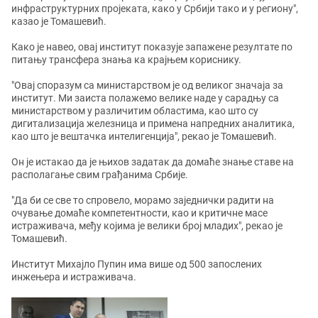
инфраструктурних пројеката, како у Србији тако и у региону",
казао је Томашевић.
Како је навео, овај институт показује запажене резултате по
питању трансфера знања ка крајњем кориснику.
"Овај споразум са министарством је од великог значаја за
институт. Ми заиста полажемо велике наде у сарадњу са
министарством у различитим областима, као што су
дигитализација железница и примена напредних аналитика,
као што је вештачка интелигенција", рекао је Томашевић.
Он је истакао да је њихов задатак да домаће знање ставе на
располагање свим грађанима Србије.
"Да би се све то спровело, морамо заједнички радити на
очување домаће компетентности, као и критичне масе
истраживача, међу којима је велики број младих", рекао је
Томашевић.
Институт Михајло Пупин има више од 500 запослених
инжењера и истраживача.