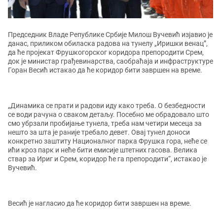
Председник Владе Републике Србије Милош Вучевић изјавио је
данас, приликом обиласка радова на тунелу „Иришки венац”,
да ће пројекат Фрушкогорског коридора препородити Срем,
док је министар грађевинарства, саобраћаја и инфраструктуре
Горан Весић истакао да ће коридор бити завршен на време.
„Динамика се прати и радови иду како треба. О безбедности
се води рачуна о сваком детаљу. Посебно ме обрадовало што
смо убрзали пробијање тунела, треба нам четири месеца за
нешто за шта је раније требало девет. Овај тунел доноси
конкретно заштиту Националног парка Фрушка гора, неће се
ићи кроз парк и неће бити емисије штетних гасова. Велика
ствар за Ириг и Срем, коридор ће га препородити“, истакао је
Вучевић.
Весић је нагласио да ће коридор бити завршен на време.