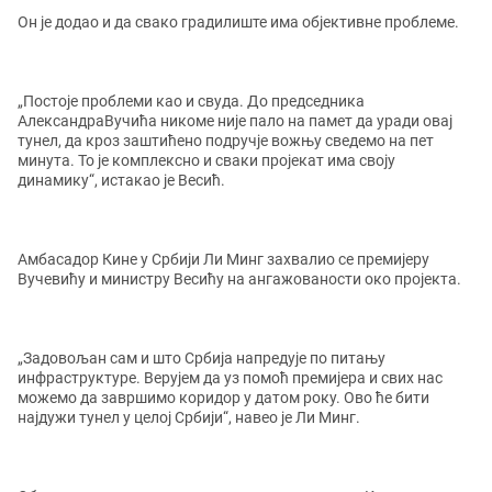
Он је додао и да свако градилиште има објективне проблеме.
„Постоје проблеми као и свуда. До председника
АлександраВучића никоме није пало на памет да уради овај
тунел, да кроз заштићено подручје вожњу сведемо на пет
минута. То је комплексно и сваки пројекат има своју
динамику“, истакао је Весић.
Амбасадор Кине у Србији Ли Минг захвалио се премијеру
Вучевићу и министру Весићу на ангажованости око пројекта.
„Задовољан сам и што Србија напредује по питању
инфраструктуре. Верујем да уз помоћ премијера и свих нас
можемо да завршимо коридор у датом року. Ово ће бити
најдужи тунел у целој Србији“, навео је Ли Минг.