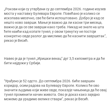
„Рокови који су утврђени су до септембра 2026. године изузев
моста у наставку Булевара Европе. Повећано је колико се
ископава месечно, све ће бити испоштовано. Добро је кад се
нешто ново заврши. Мање је важно да ли касни три месеца,
важно је да се све заврши како треба. Никад не знате на шта
ћете наићи кад копате тунел, у овом тренутку не постоји
конкретно овде разлог да мислимо да ће каснити завршетак“,
рекао је Весић.
Навео је да је тунел „Иришки венац“ дуг 3,5 километра и да ће
бити најдужи у Србији.
"Урађено је 52 одсто. До септембра 2026. биће завршен
коридор, осим радова на Булевару Европе. Колико ће ово
значити људима који живе овде, показује чињеница да ће овај
тунел променити начин живота. Ово је доказ како заједно
можемо да урадимо велике ствари“, рекао је Весић.